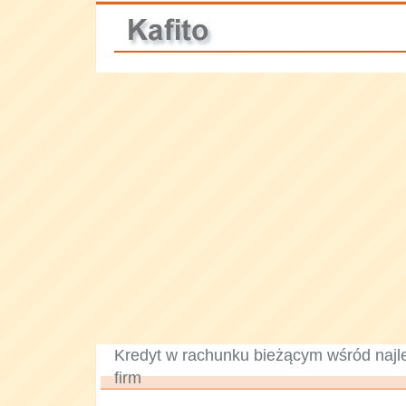
Kredyt w rachunku bieżącym wśród najl
firm