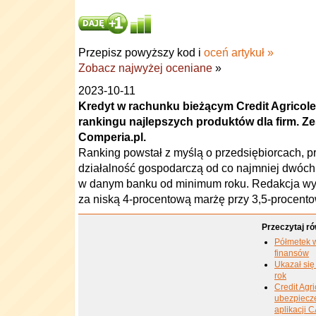
Przepisz powyższy kod i
oceń artykuł »
Zobacz najwyżej oceniane
»
2023-10-11
Kredyt w rachunku bieżącym Credit Agricole 
rankingu najlepszych produktów dla firm. Ze
Comperia.pl.
Ranking powstał z myślą o przedsiębiorcach,
działalność gospodarczą od co najmniej dwóch l
w danym banku od minimum roku. Redakcja wyróż
za niską 4-procentową marżę przy 3,5-procentow
Przeczytaj ró
Półmetek w
finansów
Ukazał się
rok
Credit Agr
ubezpiecz
aplikacji 