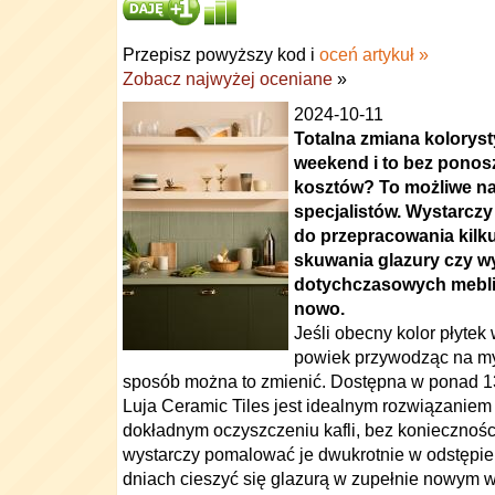
Przepisz powyższy kod i
oceń artykuł »
Zobacz najwyżej oceniane
»
2024-10-11
Totalna zmiana kolorys
weekend i to bez ponos
kosztów? To możliwe na
specjalistów. Wystarcz
do przepracowania kilk
skuwania glazury czy w
dotychczasowych mebli 
nowo.
Jeśli obecny kolor płytek
powiek przywodząc na my
sposób można to zmienić. Dostępna w ponad 13 t
Luja Ceramic Tiles jest idealnym rozwiązaniem w
dokładnym oczyszczeniu kafli, bez koniecznoś
wystarczy pomalować je dwukrotnie w odstępie
dniach cieszyć się glazurą w zupełnie nowym 