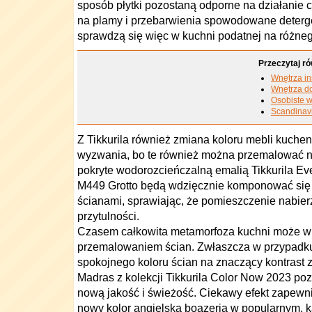
sposób płytki pozostaną odporne na działanie ci
na plamy i przebarwienia spowodowane deterg
sprawdzą się więc w kuchni podatnej na różneg
Przeczytaj ró
Wnętrza i
Wnętrza do
Osobiste w
Scandinav
Z Tikkurila również zmiana koloru mebli kuche
wyzwania, bo te również można przemalować n
pokryte wodorozcieńczalną emalią Tikkurila Ev
M449 Grotto będą wdzięcznie komponować się
ścianami, sprawiając, że pomieszczenie nabierz
przytulności.
Czasem całkowita metamorfoza kuchni może w
przemalowaniem ścian. Zwłaszcza w przypadku
spokojnego koloru ścian na znaczący kontrast
Madras z kolekcji Tikkurila Color Now 2023 po
nową jakość i świeżość. Ciekawy efekt zapew
nowy kolor angielska boazeria w popularnym,