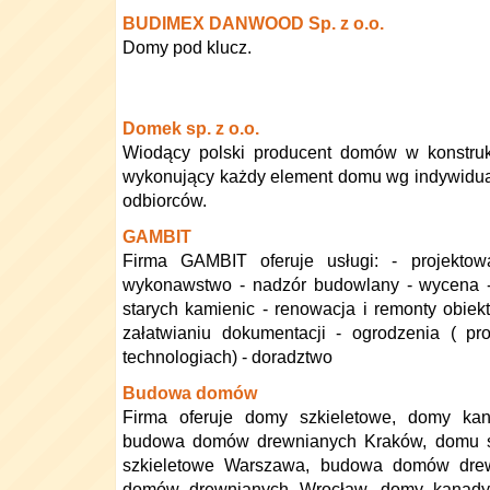
BUDIMEX DANWOOD Sp. z o.o.
Domy pod klucz.
Domek sp. z o.o.
Wiodący polski producent domów w konstrukc
wykonujący każdy element domu wg indywidu
odbiorców.
GAMBIT
Firma GAMBIT oferuje usługi: - projektow
wykonawstwo - nadzór budowlany - wycena -
starych kamienic - renowacja i remonty obi
załatwianiu dokumentacji - ogrodzenia ( pr
technologiach) - doradztwo
Budowa domów
Firma oferuje domy szkieletowe, domy kan
budowa domów drewnianych Kraków, domu s
szkieletowe Warszawa, budowa domów dre
domów drewnianych Wrocław, domy kanadyj