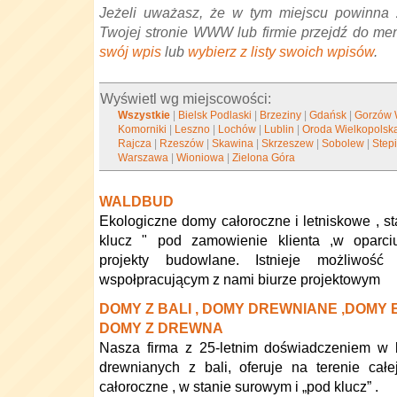
Jeżeli uważasz, że w tym miejscu powinna 
Twojej stronie WWW lub firmie przejdź do me
swój wpis
lub
wybierz z listy swoich wpisów
.
Wyświetl wg miejscowości:
Wszystkie
|
Bielsk Podlaski
|
Brzeziny
|
Gdańsk
|
Gorzów 
Komorniki
|
Leszno
|
Lochów
|
Lublin
|
Oroda Wielkopolsk
Rajcza
|
Rzeszów
|
Skawina
|
Skrzeszew
|
Sobolew
|
Step
Warszawa
|
Wioniowa
|
Zielona Góra
WALDBUD
Ekologiczne domy całoroczne i letniskowe , st
klucz " pod zamowienie klienta ,w oparc
projekty budowlane. Istnieje możliwoś
wspołpracującym z nami biurze projektowym
DOMY Z BALI , DOMY DREWNIANE ,DOMY 
DOMY Z DREWNA
Nasza firma z 25-letnim doświadczeniem 
drewnianych z bali, oferuje na terenie cał
całoroczne , w stanie surowym i „pod klucz” .