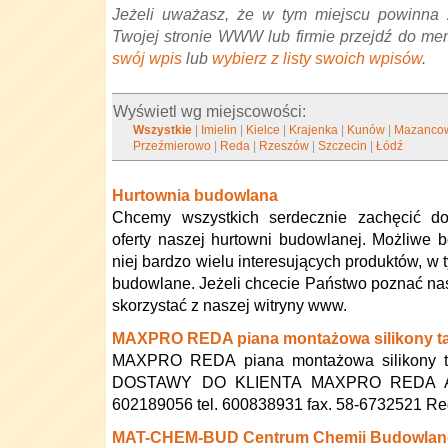
Jeżeli uważasz, że w tym miejscu powinna 
Twojej stronie WWW lub firmie przejdź do me
swój wpis
lub
wybierz z listy swoich wpisów
.
Wyświetl wg miejscowości:
Wszystkie
|
Imielin
|
Kielce
|
Krajenka
|
Kunów
|
Mazanco
Przeźmierowo
|
Reda
|
Rzeszów
|
Szczecin
|
Łódź
Hurtownia budowlana
Chcemy wszystkich serdecznie zachęcić do
oferty naszej hurtowni budowlanej. Możliwe 
niej bardzo wielu interesujących produktów, w 
budowlane. Jeżeli chcecie Państwo poznać nasz
skorzystać z naszej witryny www.
MAXPRO REDA piana montażowa silikony taś
MAXPRO REDA piana montażowa silikony ta
DOSTAWY DO KLIENTA MAXPRO REDA A
602189056 tel. 600838931 fax. 58-6732521 R
MAT-CHEM-BUD Centrum Chemii Budowlane