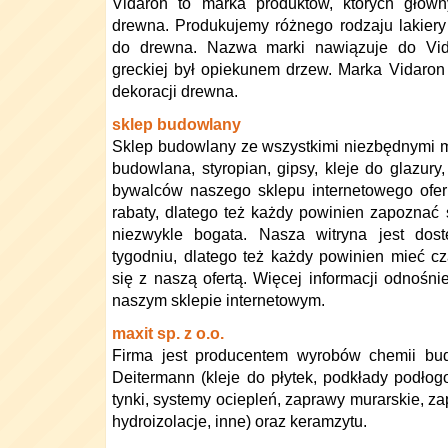
Vidaron to marka produktów, których głów
drewna. Produkujemy różnego rodzaju lakiery
do drewna. Nazwa marki nawiązuje do Vidar
greckiej był opiekunem drzew. Marka Vidaron 
dekoracji drewna.
sklep budowlany
Sklep budowlany ze wszystkimi niezbędnymi ma
budowlana, styropian, gipsy, kleje do glazury,
bywalców naszego sklepu internetowego ofer
rabaty, dlatego też każdy powinien zapoznać si
niezwykle bogata. Nasza witryna jest do
tygodniu, dlatego też każdy powinien mieć c
się z naszą ofertą. Więcej informacji odnośn
naszym sklepie internetowym.
maxit sp. z o.o.
Firma jest producentem wyrobów chemii bud
Deitermann (kleje do płytek, podkłady podło
tynki, systemy ociepleń, zaprawy murarskie, za
hydroizolacje, inne) oraz keramzytu.