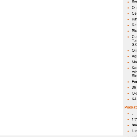
Sw
Om
Ce
Ka
Res
Bl
Ce
To
S.
Ol
Agr
Mai
Ka
Ad
St
Fen
36
Q-
K&W
Podkat
.
fil
ba
kan
ra