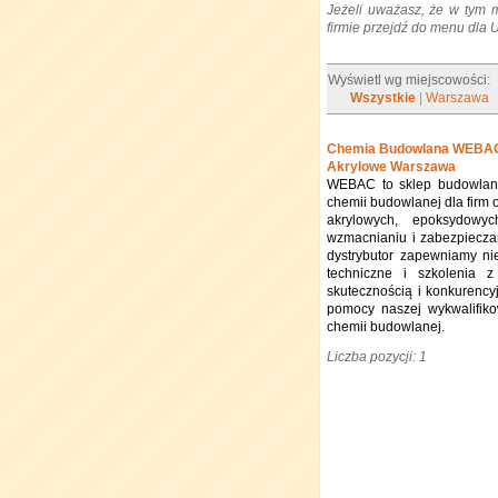
Jeżeli uważasz, że w tym 
firmie przejdź do menu dla
Wyświetl wg miejscowości:
Wszystkie
|
Warszawa
Chemia Budowlana WEBAC –
Akrylowe Warszawa
WEBAC to sklep budowlany
chemii budowlanej dla firm 
akrylowych, epoksydowyc
wzmacnianiu i zabezpiecza
dystrybutor zapewniamy nie
techniczne i szkolenia z
skutecznością i konkurenc
pomocy naszej wykwalifik
chemii budowlanej.
Liczba pozycji: 1