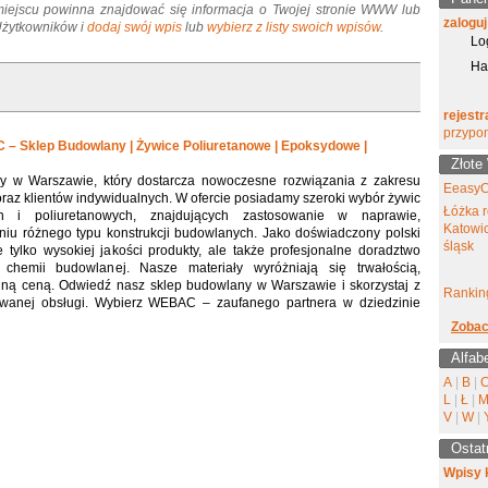
miejscu powinna znajdować się informacja o Twojej stronie WWW lub
zaloguj
 Użytkowników i
dodaj swój wpis
lub
wybierz z listy swoich wpisów
.
Lo
Ha
rejestr
przypo
 Sklep Budowlany | Żywice Poliuretanowe | Epoksydowe |
Złote
 w Warszawie, który dostarcza nowoczesne rozwiązania z zakresu
EeasyC
oraz klientów indywidualnych. W ofercie posiadamy szeroki wybór żywic
Łóżka r
h i poliuretanowych, znajdujących zastosowanie w naprawie,
Katowic
niu różnego typu konstrukcji budowlanych. Jako doświadczony polski
śląsk
 tylko wysokiej jakości produkty, ale także profesjonalne doradztwo
 chemii budowlanej. Nasze materiały wyróżniają się trwałością,
yjną ceną. Odwiedź nasz sklep budowlany w Warszawie i skorzystaj z
Ranking
owanej obsługi. Wybierz WEBAC – zaufanego partnera w dziedzinie
Zobac
Alfab
A
|
B
|
L
|
Ł
|
V
|
W
|
Ostat
Wpisy 