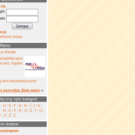
 się
gin:
sło:
acja
mnienie hasła
 Wpisy
ar Rental
ehabilitacyjne
e woj. śląskie
 firm fotowoltaicznych
z wszystkie Złote wpisy
»
etyczny spis kategorii
C
|
D
|
E
|
F
|
G
|
H
|
I
|
J
|
K
|
M
|
N
|
O
|
P
|
R
|
S
|
Ś
|
T
|
U
|
Y
|
Z
|
Ź
|
Ż
nio dodane
katalogowe