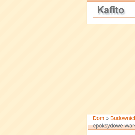
Dom
»
Budownic
epoksydowe War