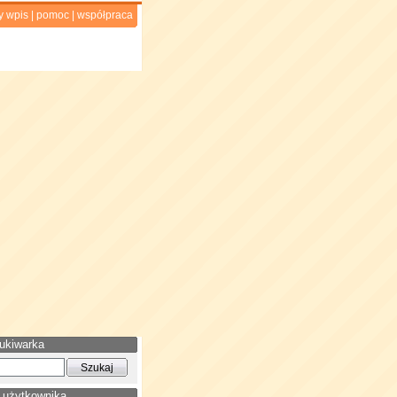
y wpis
|
pomoc
|
współpraca
ukiwarka
 użytkownika