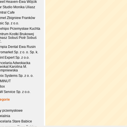
eet Heaven-Ewa Wójcik
r Studio Monika Uliasz
ntral Cafe
tmet Zbigniew Franków
ic Sp. z o.o.
uehipo Przemysław Kuchta
ntrum Kostki Brukowej
masz Sobuś Piotr Sobuś
C.
impia Dental Ewa Rusin
omarket Sp. z o. o. Sp. k.
nt Expert Sp. z o.o.
ncelaria Adwokacka
wokat Karolina M.
empniewska
ix Systems Sp. z o. o.
 MINUT
Box
 Service Sp. z o.o.
egorie
try przemysłowe
wialnia
celaria Stare Babice
dca prawny Stare Babice