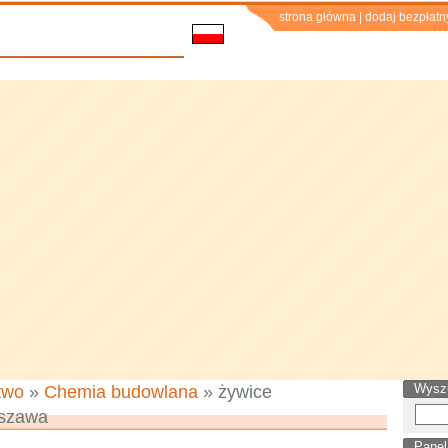
strona główna
|
dodaj bezpłatn
Wysz
two
»
Chemia budowlana
» żywice
szawa
Panel