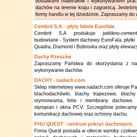
dostawami materiałów i wykonywaniem prac
dachów na terenie kraju i zagranicą. Jesteśm
formy handlu w tej dziedzinie. Zapraszamy do 
Cembrit S.A. - płyty faliste Eurofala
Cembrit S.A produkuje jwłókno-cement
budowlane - System dachowy EuroFala, płytki
Quadra, Diamond i Bobrovka oraz płyty ele
Dachy Rzeszów
Zapraszamy Państwa do skorzystania z nasz
wykonywanie dachów.
DACHY - nadach.com
Sklep internetowy www.nadach.com oferuje P
blachodachówki, blachy trapezowe, blachy
orynnowania, folie i membrany dachowe.
styropian i okna PCV. Szczególnie polecamy
komunikacji dachowej oraz ochrony dachu.
PHU QUEST - centrum pokryć dachowych.
Firma Quest posiada w ofercie wyroby czoło