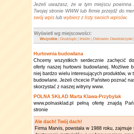
Jeżeli uważasz, że w tym miejscu powinna 
Twojej stronie WWW lub firmie przejdź do me
swój wpis
lub
wybierz z listy swoich wpisów
.
Wyświetl wg miejscowości:
Wszystkie
|
Grudziądz
|
Imielin
|
Ostrowiec Owietokrzyski
Hurtownia budowlana
Chcemy wszystkich serdecznie zachęcić do
oferty naszej hurtowni budowlanej. Możliwe 
niej bardzo wielu interesujących produktów, w 
budowlane. Jeżeli chcecie Państwo poznać nasz
skorzystać z naszej witryny www.
POLNA SKŁAD Marta Klawa-Przybylak
www.polnasklad.pl pełną ofertę znajdą Pa
stronie
Ale dach! Twój dach!
Firma Marvis, powstała w 1988 roku, zajmuje