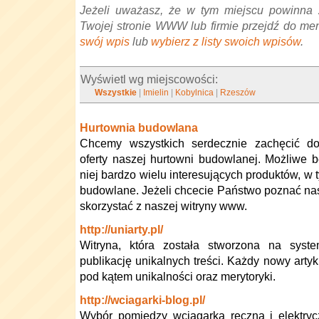
Jeżeli uważasz, że w tym miejscu powinna 
Twojej stronie WWW lub firmie przejdź do me
swój wpis
lub
wybierz z listy swoich wpisów
.
Wyświetl wg miejscowości:
Wszystkie
|
Imielin
|
Kobylnica
|
Rzeszów
Hurtownia budowlana
Chcemy wszystkich serdecznie zachęcić do
oferty naszej hurtowni budowlanej. Możliwe 
niej bardzo wielu interesujących produktów, w 
budowlane. Jeżeli chcecie Państwo poznać nasz
skorzystać z naszej witryny www.
http://uniarty.pl/
Witryna, która została stworzona na syst
publikację unikalnych treści. Każdy nowy artyk
pod kątem unikalności oraz merytoryki.
http://wciagarki-blog.pl/
Wybór pomiędzy wciągarką ręczną i elektry