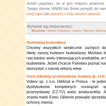
Jeżeli uważasz, że w tym miejscu powinna 
Twojej stronie WWW lub firmie przejdź do me
swój wpis
lub
wybierz z listy swoich wpisów
.
Wyświetl wg miejscowości:
Wszystkie
|
Imielin
|
Katowice
|
Leszno
|
Mecina
|
Warsza
Hurtownia budowlana
Chcemy wszystkich serdecznie zachęcić do
oferty naszej hurtowni budowlanej. Możliwe 
niej bardzo wielu interesujących produktów, w 
budowlane. Jeżeli chcecie Państwo poznać nasz
skorzystać z naszej witryny www.
eneo telewizja przemysłowa, kamery ip, cctv
Videor sp. z o.o, Oddział w Polsce - to jede
dystrybutorów kompletnych rozwiązań spr
przemysłowej (CCTV) wielu producentów. Je
znanej marki Eneo. Głównie prowadzi sprzedaż
ochrony mienia.