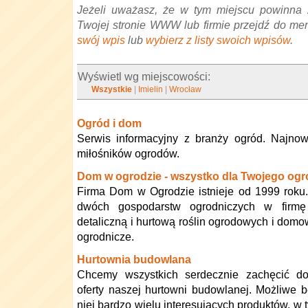
Jeżeli uważasz, że w tym miejscu powinna 
Twojej stronie WWW lub firmie przejdź do me
swój wpis
lub
wybierz z listy swoich wpisów
.
Wyświetl wg miejscowości:
Wszystkie
|
Imielin
|
Wrocław
Ogród i dom
Serwis informacyjny z branży ogród. Najnow
miłośników ogrodów.
Dom w ogrodzie - wszystko dla Twojego og
Firma Dom w Ogrodzie istnieje od 1999 roku.
dwóch gospodarstw ogrodniczych w firmę
detaliczną i hurtową roślin ogrodowych i dom
ogrodnicze.
Hurtownia budowlana
Chcemy wszystkich serdecznie zachęcić do
oferty naszej hurtowni budowlanej. Możliwe 
niej bardzo wielu interesujących produktów, w 