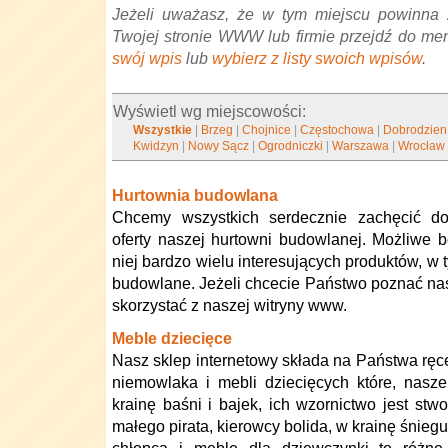
Jeżeli uważasz, że w tym miejscu powinna 
Twojej stronie WWW lub firmie przejdź do me
swój wpis
lub
wybierz z listy swoich wpisów
.
Wyświetl wg miejscowości:
Wszystkie
|
Brzeg
|
Chojnice
|
Częstochowa
|
Dobrodzien
Kwidzyn
|
Nowy Sącz
|
Ogrodniczki
|
Warszawa
|
Wrocław
Hurtownia budowlana
Chcemy wszystkich serdecznie zachęcić do
oferty naszej hurtowni budowlanej. Możliwe 
niej bardzo wielu interesujących produktów, w 
budowlane. Jeżeli chcecie Państwo poznać nasz
skorzystać z naszej witryny www.
Meble dziecięce
Nasz sklep internetowy składa na Państwa ręce
niemowlaka i mebli dziecięcych które, nas
krainę baśni i bajek, ich wzornictwo jest st
małego pirata, kierowcy bolida, w krainę śnieg