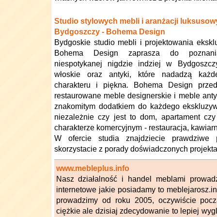
Studio stylowych mebli i aranżacji luksusow
Bydgoszczy - Bohema Design
Bydgoskie studio mebli i projektowania eksk
Bohema Design zaprasza do poznani
niespotykanej nigdzie indziej w Bydgoszcz
włoskie oraz antyki, które nadadzą każ
charakteru i piękna. Bohema Design przeds
restaurowane meble designerskie i meble anty
znakomitym dodatkiem do każdego ekskluzyw
niezależnie czy jest to dom, apartament cz
charakterze komercyjnym - restauracja, kawiarni
W ofercie studia znajdziecie prawdziwe 
skorzystacie z porady doświadczonych projekt
www.mebleplus.info
Nasz działalność i handel meblami prowadz
internetowe jakie posiadamy to meblejarosz.inf
prowadzimy od roku 2005, oczywiście począ
ciężkie ale dzisiaj zdecydowanie to lepiej w