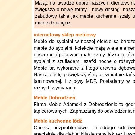
Mając na uwadze dobro naszych klientów, na
zwiększa o nowe formy i nowy desing. naszą
zabudowy takie jak meble kuchenne, szafy ub
meble dziecięce.
internetowy sklep meblowy
Meble do sypialni w naszej ofercie są bardzo
meble do sypialni, kolekcje mają wiele elemen
obszerne i pakowne małe szafy, łóżka o ró
sypialni z szufladami, szafki nocne o różnych 
Meble są wykonane z litego drewna dębow
Naszą ofertę powiększyliśmy o sypialnie tań
laminowanej, i z płyty MDF. Posiadamy w o
różnych wymiarach.
Meble Dobrodzień
Firma Meble Adamski z Dobrodzienia to godn
tapicerowanych. Zapraszamy do odwiedzenia na
Meble kuchenne łódź
Chcesz bezproblemowo i niedrogo odnowi
specjalnie dla ciebie! Niskie ceny jak też i w