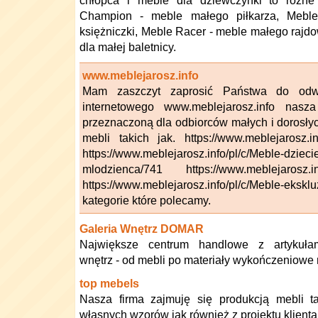
chłopca i meble dla dziewczynki to różne 
Champion - meble małego piłkarza, Mebl
księżniczki, Meble Racer - meble małego rajdo
dla małej baletnicy.
www.meblejarosz.info
Mam zaszczyt zaprosić Państwa do odw
internetowego www.meblejarosz.info nasza
przeznaczoną dla odbiorców małych i dorosłyc
mebli takich jak. https://www.meblejarosz.i
https://www.meblejarosz.info/pl/c/Meble-dzieci
mlodzienca/741 https://www.meblejarosz.info
https://www.meblejarosz.info/pl/c/Meble-eksk
kategorie które polecamy.
Galeria Wnętrz DOMAR
Największe centrum handlowe z artykuła
wnętrz - od mebli po materiały wykończeniowe
top mebels
Nasza firma zajmuję się produkcją mebli t
własnych wzorów jak również z projektu klienta 