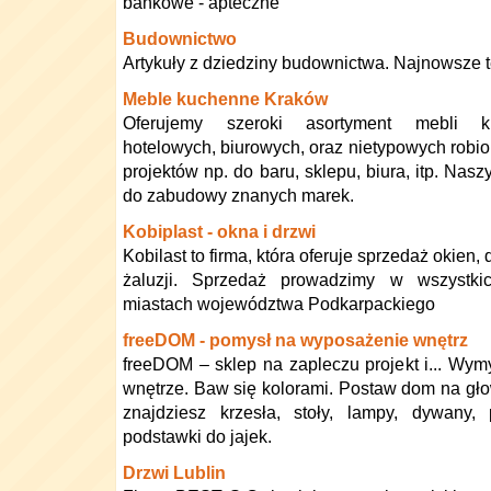
bankowe - apteczne
Budownictwo
Artykuły z dziedziny budownictwa. Najnowsze t
Meble kuchenne Kraków
Oferujemy szeroki asortyment mebli ku
hotelowych, biurowych, oraz nietypowych robi
projektów np. do baru, sklepu, biura, itp. Nas
do zabudowy znanych marek.
Kobiplast - okna i drzwi
Kobilast to firma, która oferuje sprzedaż okien, d
żaluzji. Sprzedaż prowadzimy w wszystki
miastach województwa Podkarpackiego
freeDOM - pomysł na wyposażenie wnętrz
freeDOM – sklep na zapleczu projekt i... Wym
wnętrze. Baw się kolorami. Postaw dom na głow
znajdziesz krzesła, stoły, lampy, dywany, p
podstawki do jajek.
Drzwi Lublin