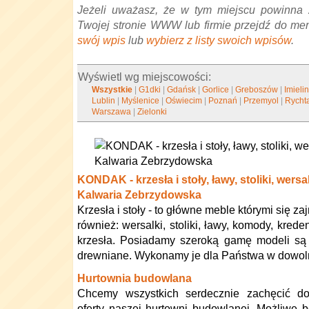
Jeżeli uważasz, że w tym miejscu powinna 
Twojej stronie WWW lub firmie przejdź do me
swój wpis
lub
wybierz z listy swoich wpisów
.
Wyświetl wg miejscowości:
Wszystkie
|
G1dki
|
Gdańsk
|
Gorlice
|
Greboszów
|
Imieli
Lublin
|
Myślenice
|
Oświecim
|
Poznań
|
Przemyol
|
Rycht
Warszawa
|
Zielonki
KONDAK - krzesła i stoły, ławy, stoliki, wersal
Kalwaria Zebrzydowska
Krzesła i stoły - to główne meble którymi się 
również: wersalki, stoliki, ławy, komody, krede
krzesła. Posiadamy szeroką gamę modeli są t
drewniane. Wykonamy je dla Państwa w dowolny
Hurtownia budowlana
Chcemy wszystkich serdecznie zachęcić do
oferty naszej hurtowni budowlanej. Możliwe 