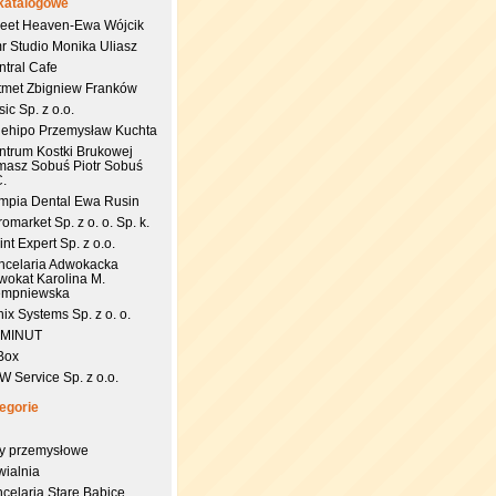
katalogowe
eet Heaven-Ewa Wójcik
r Studio Monika Uliasz
ntral Cafe
tmet Zbigniew Franków
ic Sp. z o.o.
uehipo Przemysław Kuchta
ntrum Kostki Brukowej
masz Sobuś Piotr Sobuś
C.
impia Dental Ewa Rusin
omarket Sp. z o. o. Sp. k.
nt Expert Sp. z o.o.
ncelaria Adwokacka
wokat Karolina M.
empniewska
ix Systems Sp. z o. o.
 MINUT
Box
 Service Sp. z o.o.
egorie
try przemysłowe
wialnia
celaria Stare Babice