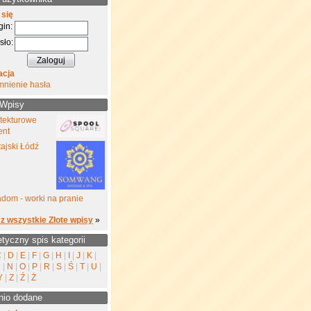
 się
gin:
sło:
acja
mnienie hasła
 Wpisy
 tekturowe
ent
ajski Łódź
dom - worki na pranie
z wszystkie Złote wpisy
»
etyczny spis kategorii
C
|
D
|
E
|
F
|
G
|
H
|
I
|
J
|
K
|
M
|
N
|
O
|
P
|
R
|
S
|
Ś
|
T
|
U
|
Y
|
Z
|
Ź
|
Ż
nio dodane