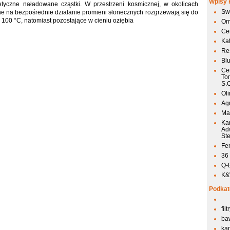
Wpisy 
yczne naładowane cząstki. W przestrzeni kosmicznej, w okolicach
Sw
one na bezpośrednie działanie promieni słonecznych rozgrzewają się do
 100 °C, natomiast pozostające w cieniu oziębia
Om
Ce
Ka
Res
Bl
Ce
To
S.
Ol
Agr
Mai
Ka
Ad
St
Fen
36
Q-
K&W
Podkat
.
fil
ba
kan