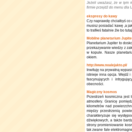
Jeżeli uważasz, że w tym 
firmie przejdź do menu dla
ekspresy do kawy
Czy naprawdę chciałbyś co d
musisz posiadać kawę ,a jak
to trafiłeś fatalnie źle bo tu
Mobilne planetarium Jupite
Planetarium Jupiter to dos
przekazywanie wiedzy z zakre
w kopule. Nasze planetari
okiem.
http://www.noalejakto.pl/
Inwituję na prywatną wypasi
istnieje inna opcja. Wejdź 
fascynujących i intryguj
obecności.
Magiczny kosmos
Przestrzeń kosmiczna jest 
atmosfery. Granicę pomięd
kilometrów nad powierzchn
między przestrzenią powie
charakteryzuje się występo
dźwiękowych, a także bardz
strony promieniowanie kosm
tak zwane fale elektromagn