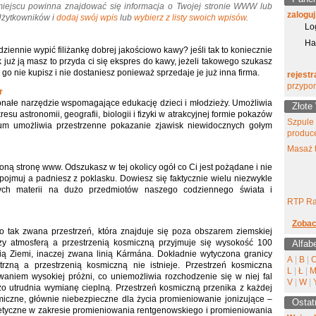
miejscu powinna znajdować się informacja o Twojej stronie WWW lub
zaloguj
 Użytkowników i
dodaj swój wpis
lub
wybierz z listy swoich wpisów
.
Lo
Ha
ziennie wypić filiżankę dobrej jakościowo kawy? jeśli tak to koniecznie
 już ją masz to przyda ci się ekspres do kawy, jeżeli takowego szukasz
taj go nie kupisz i nie dostaniesz ponieważ sprzedaje je już inna firma.
rejestr
przypo
r
konałe narzędzie wspomagające edukację dzieci i młodzieży. Umożliwia
Złote
su astronomii, geografii, biologii i fizyki w atrakcyjnej formie pokazów
Szpule
um umożliwia przestrzenne pokazanie zjawisk niewidocznych gołym
produc
Masaż t
oną stronę www. Odszukasz w tej okolicy ogół co Ci jest pożądane i nie
i pojmuj a padniesz z poklasku. Dowiesz się faktycznie wielu niezwykle
ących materii na dużo przedmiotów naszego codziennego świata i
RTP Ra
Zobac
to tak zwana przestrzeń, która znajduje się poza obszarem ziemskiej
zy atmosferą a przestrzenią kosmiczną przyjmuje się wysokość 100
Alfab
ią Ziemi, inaczej zwana linią Kármána. Dokładnie wytyczona granicy
A
|
B
|
trzną a przestrzenią kosmiczną nie istnieje. Przestrzeń kosmiczna
L
|
Ł
|
waniem wysokiej próżni, co uniemożliwia rozchodzenie się w niej fal
V
|
W
|
o utrudnia wymianę cieplną. Przestrzeń kosmiczną przenika z każdej
iczne, głównie niebezpieczne dla życia promieniowanie jonizujące –
Ostat
etyczne w zakresie promieniowania rentgenowskiego i promieniowania