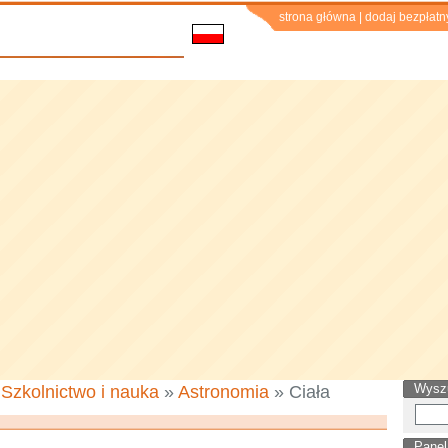
strona główna
|
dodaj bezpłatn
Wysz
»
Szkolnictwo i nauka
»
Astronomia
» Ciała
Panel