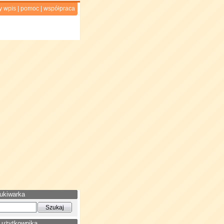
y wpis
|
pomoc
|
współpraca
ukiwarka
 użytkownika