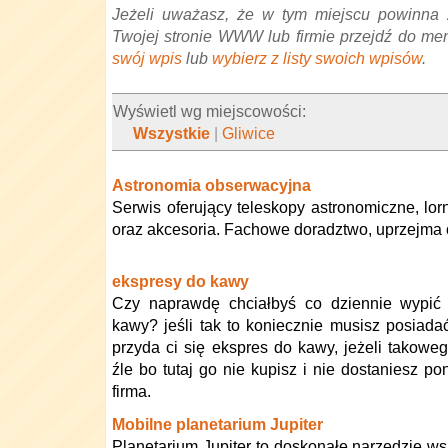
Jeżeli uważasz, że w tym miejscu powinna 
Twojej stronie WWW lub firmie przejdź do me
swój wpis
lub
wybierz z listy swoich wpisów
.
Wyświetl wg miejscowości:
Wszystkie
|
Gliwice
Astronomia obserwacyjna
Serwis oferujący teleskopy astronomiczne, lor
oraz akcesoria. Fachowe doradztwo, uprzejma 
ekspresy do kawy
Czy naprawdę chciałbyś co dziennie wypić f
kawy? jeśli tak to koniecznie musisz posiada
przyda ci się ekspres do kawy, jeżeli takowego
źle bo tutaj go nie kupisz i nie dostaniesz po
firma.
Mobilne planetarium Jupiter
Planetarium Jupiter to doskonałe narzędzie w