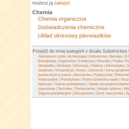
możesz ją
założyć
.
Chemia
Chemia organiczna
Doświadczenia chemiczne
Układ okresowy pierwiastków
Przejdź do innej kategorii z działu Szkolnictwo 
Absolwenci szkół
|
Archeologia
|
Astronomia
|
Biologia
|
E-
Energetyka
|
Ergonomia
|
Ezoteryka
|
Filozofia
|
Fizyka
|
Fo
Geografia
|
Geologia
|
Gimnazja
|
Historia
|
Informatyka
|
J
naukowe
|
Korepetycje
|
Kursy i szkolenia
|
Kursy językow
pomocnicze w nauce
|
Mechanika
|
Podręczniki
|
Policea
maturzystów
|
Przedszkola
|
Różne dziedziny nauki
|
Socj
dyskusje
|
Szkoły podstawowe
|
Szkoły ponadgimnazjaln
zawodowe
|
Technika
|
Tłumaczenia
|
Vortale szkolne
|
War
Zajęcia pozalekcyjne
|
Zarządzanie
|
Życie nauczycieli
|
Ży