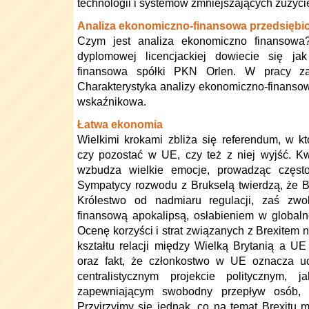
technologii i systemów zmniejszających zużycie
Analiza ekonomiczno-finansowa przedsiębi
Czym jest analiza ekonomiczno finansowa?
dyplomowej licencjackiej dowiecie się jak
finansowa spółki PKN Orlen. W pracy zaw
Charakterystyka analizy ekonomiczno-finansow
wskaźnikowa.
Łatwa ekonomia
Wielkimi krokami zbliża się referendum, w kt
czy pozostać w UE, czy też z niej wyjść. Kw
wzbudza wielkie emocje, prowadząc często
Sympatycy rozwodu z Brukselą twierdzą, że B
Królestwo od nadmiaru regulacji, zaś zwol
finansową apokalipsą, osłabieniem w globalne
Ocenę korzyści i strat związanych z Brexitem 
kształtu relacji między Wielką Brytanią a 
oraz fakt, że członkostwo w UE oznacza uc
centralistycznym projekcie politycznym, 
zapewniającym swobodny przepływ osób, k
Przyjrzyjmy się jednak, co na temat Brexitu