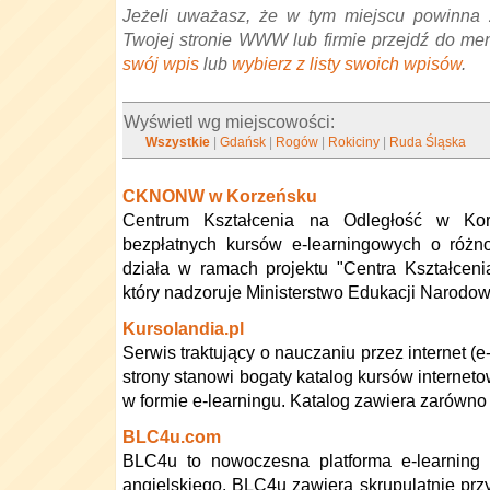
Jeżeli uważasz, że w tym miejscu powinna 
Twojej stronie WWW lub firmie przejdź do me
swój wpis
lub
wybierz z listy swoich wpisów
.
Wyświetl wg miejscowości:
Wszystkie
|
Gdańsk
|
Rogów
|
Rokiciny
|
Ruda Śląska
CKNONW w Korzeńsku
Centrum Kształcenia na Odległość w Ko
bezpłatnych kursów e-learningowych o różn
działa w ramach projektu "Centra Kształcen
który nadzoruje Ministerstwo Edukacji Narodow
Kursolandia.pl
Serwis traktujący o nauczaniu przez internet (
strony stanowi bogaty katalog kursów interneto
w formie e-learningu. Katalog zawiera zarówno 
BLC4u.com
BLC4u to nowoczesna platforma e-learning 
angielskiego. BLC4u zawiera skrupulatnie prz