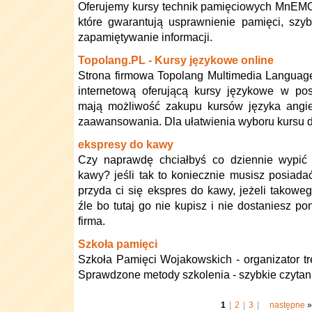
Oferujemy kursy technik pamięciowych MnEM
które gwarantują usprawnienie pamięci, szy
zapamiętywanie informacji.
Topolang.PL - Kursy językowe online
Strona firmowa Topolang Multimedia Languag
internetową oferującą kursy językowe w post
mają możliwość zakupu kursów języka angie
zaawansowania. Dla ułatwienia wyboru kursu do
ekspresy do kawy
Czy naprawdę chciałbyś co dziennie wypić f
kawy? jeśli tak to koniecznie musisz posiada
przyda ci się ekspres do kawy, jeżeli takowego
źle bo tutaj go nie kupisz i nie dostaniesz po
firma.
Szkoła pamięci
Szkoła Pamięci Wojakowskich - organizator tr
Sprawdzone metody szkolenia - szybkie czytani
1
|
2
|
3
|
następne
»