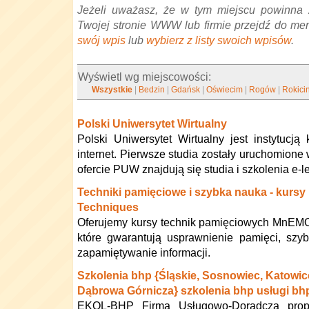
Jeżeli uważasz, że w tym miejscu powinna 
Twojej stronie WWW lub firmie przejdź do me
swój wpis
lub
wybierz z listy swoich wpisów
.
Wyświetl wg miejscowości:
Wszystkie
|
Bedzin
|
Gdańsk
|
Oświecim
|
Rogów
|
Rokici
Polski Uniwersytet Wirtualny
Polski Uniwersytet Wirtualny jest instytucją 
internet. Pierwsze studia zostały uruchomione
ofercie PUW znajdują się studia i szkolenia e-
Techniki pamięciowe i szybka nauka - kur
Techniques
Oferujemy kursy technik pamięciowych MnEM
które gwarantują usprawnienie pamięci, szy
zapamiętywanie informacji.
Szkolenia bhp {Śląskie, Sosnowiec, Katowic
Dąbrowa Górnicza} szkolenia bhp usługi bh
EKOL-BHP Firma Usługowo-Doradcza prop