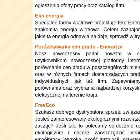
ogłoszenia,oferty pracy oraz katalog firm.
Eko energia
Specjalne farmy wiatrowe projektuje Eko Energ
znakomita energia wiatrowa. Celem zaznajom
jakie ta energia odnawialna daje, sprawdź wit
Porównywarka cen prądu - Enerad.pl
Nasz nowoczesny portal powstał w c
użytkownikom nowoczesnej platformy inter
porównanie cen prądu w poszczególnych miejs
oraz w różnych firmach dostarczających pr
indywidualnych jak też firm. Zapewniam
porównania oraz wybrania najbardziej korzyst
elektrycznej na terenie kraju.
FreeEco
Szukasz dobrego dystrybutora sprzętu związ
Jesteś zainteresowany ekologicznymi rozwiąza
zacząć? Jeśli tak, to polecamy serdecznie us
ekologicznie i chcesz zaoszczędzić pie
współpracy! Wysoka jakość instalacji, przyst