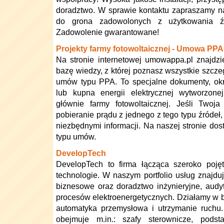
doradztwo. W sprawie kontaktu zapraszamy na
do grona zadowolonych z użytkowania źró
Zadowolenie gwarantowane!
Projekty farmy fotowoltaicznej - Umowa PPA
Na stronie internetowej umowappa.pl znajdz
bazę wiedzy, z której poznasz wszystkie szcz
umów typu PPA. To specjalne dokumenty, okr
lub kupna energii elektrycznej wytworzone
głównie farmy fotowoltaicznej. Jeśli Twoja
pobieranie prądu z jednego z tego typu źródeł,
niezbędnymi informacji. Na naszej stronie do
typu umów.
DevelopTech
DevelopTech to firma łącząca szeroko poję
technologie. W naszym portfolio usług znajduj
biznesowe oraz doradztwo inżynieryjne, audyt
procesów elektroenergetycznych. Działamy w br
automatyka przemysłowa i utrzymanie ruchu
obejmuje m.in.: szafy sterownicze, podsta