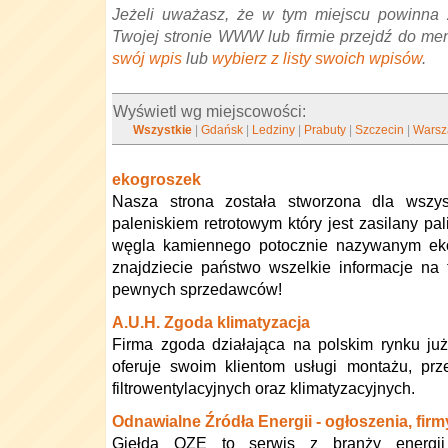
Jeżeli uważasz, że w tym miejscu powinna 
Twojej stronie WWW lub firmie przejdź do me
swój wpis
lub
wybierz z listy swoich wpisów
.
Wyświetl wg miejscowości:
Wszystkie
|
Gdańsk
|
Ledziny
|
Prabuty
|
Szczecin
|
Wars
ekogroszek
Nasza strona została stworzona dla wszys
paleniskiem retrotowym który jest zasilany p
węgla kamiennego potocznie nazywanym ekog
znajdziecie państwo wszelkie informacje na 
pewnych sprzedawców!
A.U.H. Zgoda klimatyzacja
Firma zgoda działająca na polskim rynku ju
oferuje swoim klientom usługi montażu, prze
filtrowentylacyjnych oraz klimatyzacyjnych.
Odnawialne Źródła Energii - ogłoszenia, firm
Giełda OZE to serwis z branży energii 