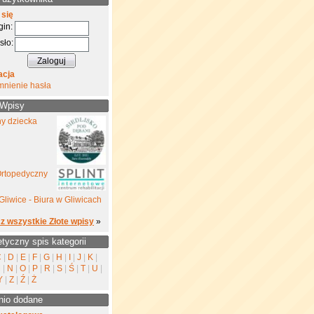
 się
gin:
sło:
acja
mnienie hasła
 Wpisy
ny dziecka
Ortopedyczny
Gliwice - Biura w Gliwicach
z wszystkie Złote wpisy
»
etyczny spis kategorii
C
|
D
|
E
|
F
|
G
|
H
|
I
|
J
|
K
|
M
|
N
|
O
|
P
|
R
|
S
|
Ś
|
T
|
U
|
Y
|
Z
|
Ź
|
Ż
nio dodane