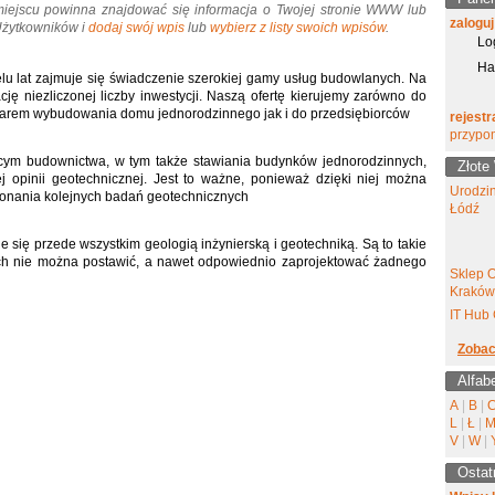
miejscu powinna znajdować się informacja o Twojej stronie WWW lub
zaloguj
 Użytkowników i
dodaj swój wpis
lub
wybierz z listy swoich wpisów
.
Lo
Ha
elu lat zajmuje się świadczenie szerokiej gamy usług budowlanych. Na
ję niezliczonej liczby inwestycji. Naszą ofertę kierujemy zarówno do
miarem wybudowania domu jednorodzinnego jak i do przedsiębiorców
rejestr
przypo
ym budownictwa, w tym także stawiania budynków jednorodzinnych,
Złote
j opinii geotechnicznej. Jest to ważne, ponieważ dzięki niej można
Urodzi
ykonania kolejnych badań geotechnicznych
Łódź
je się przede wszystkim geologią inżynierską i geotechniką. Są to takie
ych nie można postawić, a nawet odpowiednio zaprojektować żadnego
Sklep 
Kraków
IT Hub 
Zobac
Alfab
A
|
B
|
L
|
Ł
|
V
|
W
|
Ostat