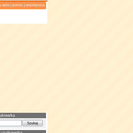
y wpis
|
pomoc
|
współpraca
ukiwarka
 użytkownika