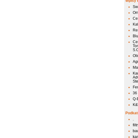
Wpisy 
Sw
Om
Ce
Ka
Res
Bl
Ce
To
S.
Ol
Agr
Mai
Ka
Ad
St
Fen
36
Q-
K&W
Podkat
.
fil
ba
kan