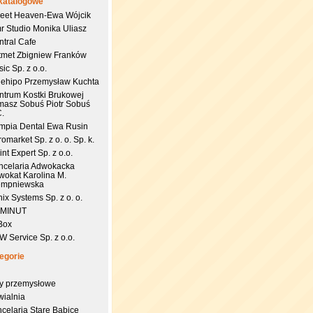
katalogowe
eet Heaven-Ewa Wójcik
r Studio Monika Uliasz
ntral Cafe
tmet Zbigniew Franków
ic Sp. z o.o.
uehipo Przemysław Kuchta
ntrum Kostki Brukowej
masz Sobuś Piotr Sobuś
C.
impia Dental Ewa Rusin
omarket Sp. z o. o. Sp. k.
nt Expert Sp. z o.o.
ncelaria Adwokacka
wokat Karolina M.
empniewska
ix Systems Sp. z o. o.
 MINUT
Box
 Service Sp. z o.o.
egorie
try przemysłowe
wialnia
celaria Stare Babice