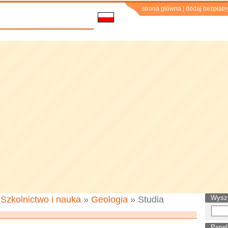
strona główna
|
dodaj bezpłatn
Wysz
»
Szkolnictwo i nauka
»
Geologia
» Studia
Panel