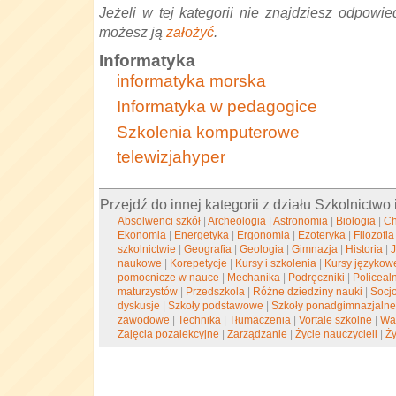
Jeżeli w tej kategorii nie znajdziesz odpowied
możesz ją
założyć
.
Informatyka
informatyka morska
Informatyka w pedagogice
Szkolenia komputerowe
telewizjahyper
Przejdź do innej kategorii z działu Szkolnictwo 
Absolwenci szkół
|
Archeologia
|
Astronomia
|
Biologia
|
C
Ekonomia
|
Energetyka
|
Ergonomia
|
Ezoteryka
|
Filozofia
szkolnictwie
|
Geografia
|
Geologia
|
Gimnazja
|
Historia
|
naukowe
|
Korepetycje
|
Kursy i szkolenia
|
Kursy językow
pomocnicze w nauce
|
Mechanika
|
Podręczniki
|
Policea
maturzystów
|
Przedszkola
|
Różne dziedziny nauki
|
Socj
dyskusje
|
Szkoły podstawowe
|
Szkoły ponadgimnazjaln
zawodowe
|
Technika
|
Tłumaczenia
|
Vortale szkolne
|
War
Zajęcia pozalekcyjne
|
Zarządzanie
|
Życie nauczycieli
|
Ży