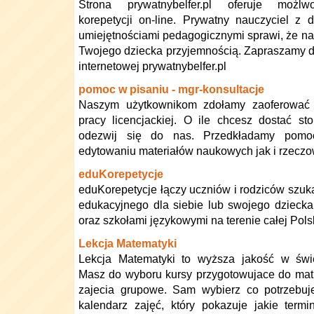
Strona prywatnybelfer.pl oferuje możlw
korepetycji on-line. Prywatny nauczyciel z 
umiejętnościami pedagogicznymi sprawi, że nau
Twojego dziecka przyjemnością. Zapraszamy d
internetowej prywatnybelfer.pl
pomoc w pisaniu - mgr-konsultacje
Naszym użytkownikom zdołamy zaoferować
pracy licencjackiej. O ile chcesz dostać s
odezwij się do nas. Przedkładamy pomoc 
edytowaniu materiałów naukowych jak i rzecz
eduKorepetycje
eduKorepetycje łączy uczniów i rodziców szuk
edukacyjnego dla siebie lub swojego dziecka 
oraz szkołami językowymi na terenie całej Polsk
Lekcja Matematyki
Lekcja Matematyki to wyższa jakość w świec
Masz do wyboru kursy przygotowujace do matu
zajecia grupowe. Sam wybierz co potrzebuj
kalendarz zajęć, który pokazuje jakie term