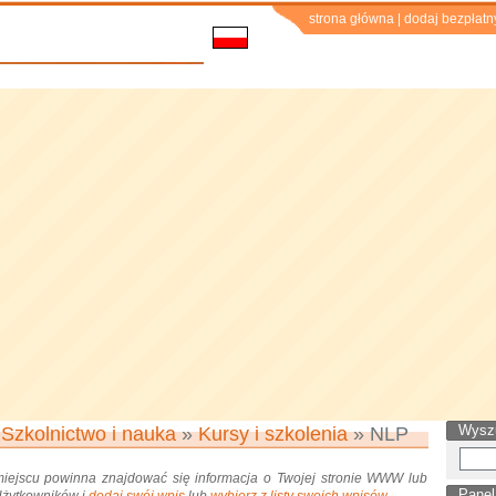
strona główna
|
dodaj bezpłatn
Wysz
»
Szkolnictwo i nauka
»
Kursy i szkolenia
» NLP
miejscu powinna znajdować się informacja o Twojej stronie WWW lub
Panel