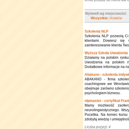
firmie przejdź do menu dla
Wyświetl wg miejscowości:
Wszystkie
|
Kraków
Szkolenia NLP
Szkolenia NLP pozwolą Ci 
klientami. Dowiesz si
zainteresowanie klienta Twoj
Wyższa Szkoła Uwodzenia
Działamy na polskim rynku
Uwodzenia na polskim ry
Dodatkowe informacje na nas
Abakano - szkolenia indyw
ABAKANO - firma szkolen
coachingowe we Wrocławiu
obejmuje zarówno szkolenia
psychologiem biznesu.
nlpmaster - certyfikat Fra
Mamy możliwość zaofer
neurolingwistycznego. Wsz
Pucelika. Na koniec kursu u
zdobytą wiedzę i umiejętnoś
Liczba pozycji: 4