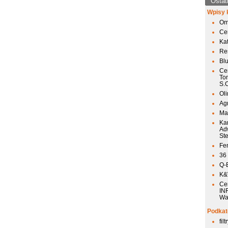
Ostat
Wpisy 
Om
Ce
Ka
Res
Bl
Ce
To
S.
Ol
Agr
Mai
Ka
Ad
St
Fen
36
Q-
K&W
Ce
IN
Wa
Podkat
fil