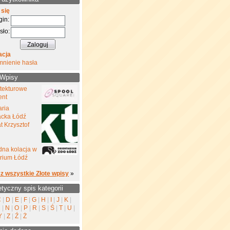
 się
gin:
sło:
acja
mnienie hasła
 Wpisy
 tekturowe
ent
aria
cka Łódź
 Krzysztof
na kolacja w
rium Łódź
z wszystkie Złote wpisy
»
etyczny spis kategorii
C
|
D
|
E
|
F
|
G
|
H
|
I
|
J
|
K
|
M
|
N
|
O
|
P
|
R
|
S
|
Ś
|
T
|
U
|
Y
|
Z
|
Ź
|
Ż