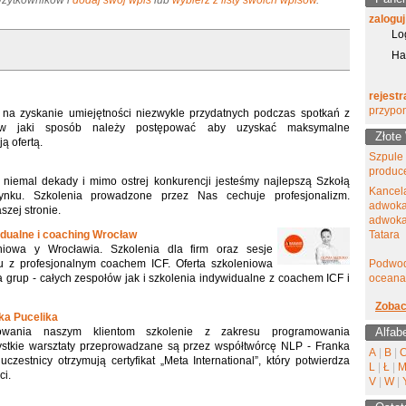
 Użytkowników i
dodaj swój wpis
lub
wybierz z listy swoich wpisów
.
zaloguj
Lo
Ha
rejestr
przypo
na zyskanie umiejętności niezwykle przydatnych podczas spotkań z
ę w jaki sposób należy postępować aby uzyskać maksymalne
Złote
ą ofertą.
Szpule
produc
 niemal dekady i mimo ostrej konkurencji jesteśmy najlepszą Szkołą
Kancel
nku. Szkolenia prowadzone przez Nas cechuje profesjonalizm.
adwoka
zej stronie.
adwokat
idualne i coaching Wrocław
Tatara
iowa y Wrocławia. Szkolenia dla firm oraz sesje
 z profesjonalnym coachem ICF. Oferta szkoleniowa
Podwod
 grup - całych zespołów jak i szkolenia indywidualne z coachem ICF i
oceana
Zobac
nka Pucelika
owania naszym klientom szkolenie z zakresu programowania
Alfab
ystkie warsztaty przeprowadzane są przez współtwórcę NLP - Franka
A
|
B
|
czestnicy otrzymują certyfikat „Meta International”, który potwierdza
L
|
Ł
|
ci.
V
|
W
|