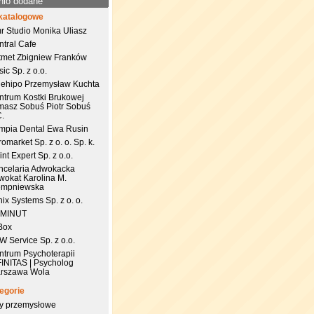
nio dodane
katalogowe
r Studio Monika Uliasz
ntral Cafe
tmet Zbigniew Franków
ic Sp. z o.o.
uehipo Przemysław Kuchta
ntrum Kostki Brukowej
masz Sobuś Piotr Sobuś
C.
impia Dental Ewa Rusin
omarket Sp. z o. o. Sp. k.
nt Expert Sp. z o.o.
ncelaria Adwokacka
wokat Karolina M.
empniewska
ix Systems Sp. z o. o.
 MINUT
Box
 Service Sp. z o.o.
ntrum Psychoterapii
FINITAS | Psycholog
rszawa Wola
egorie
try przemysłowe