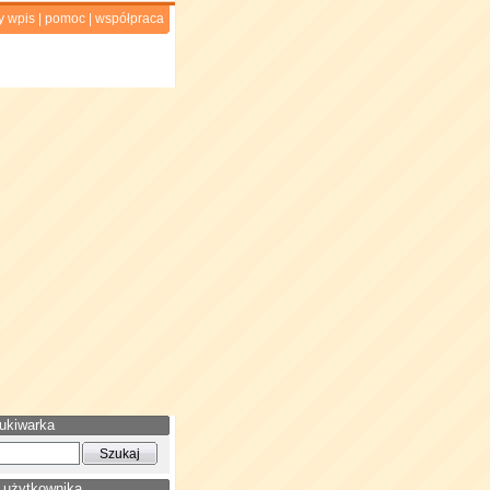
y wpis
|
pomoc
|
współpraca
ukiwarka
 użytkownika