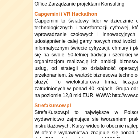
Office Zarządzanie projektami Konsulting
Capgemini i VR Hackathon
Capgemini to światowy lider w dziedzinie d
technologicznych i transformacji cyfrowej, k
wprowadzanie czołowych i innowacyjnych 
udostępnienie całej gamy nowych możliwości 
informatycznym świecie cyfryzacji, chmury i pl
się na swojej 50-letniej tradycji i szerokiej
organizacjom realizację ich ambicji biznes
usług, od strategii po działalność operacy
przekonaniem, że wartość biznesowa technolog
służyć. To wielokulturowa firma, licz
zatrudnionych w ponad 40 krajach. Grupa od
na poziomie 12,8 mld EUR. WWW: http://www.c
Strefakursow.pl
StrefaKursow.pl to największe w Polsce
wydawnictwo zajmujące się tworzeniem prak
instruktażowych. Kursy wideo to obecnie najle
W ofercie wydawnictwa znajduje się ponad 12