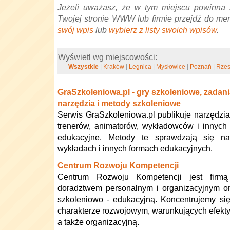
Jeżeli uważasz, że w tym miejscu powinna 
Twojej stronie WWW lub firmie przejdź do me
swój wpis
lub
wybierz z listy swoich wpisów
.
Wyświetl wg miejscowości:
Wszystkie
|
Kraków
|
Legnica
|
Mysłowice
|
Poznań
|
Rze
GraSzkoleniowa.pl - gry szkoleniowe, zadani
narzędzia i metody szkoleniowe
Serwis GraSzkoleniowa.pl publikuje narzędzia
trenerów, animatorów, wykładowców i innych
edukacyjne. Metody te sprawdzają się na 
wykładach i innych formach edukacyjnych.
Centrum Rozwoju Kompetencji
Centrum Rozwoju Kompetencji jest firmą
doradztwem personalnym i organizacyjnym or
szkoleniowo - edukacyjną. Koncentrujemy si
charakterze rozwojowym, warunkujących efekt
a także organizacyjną.