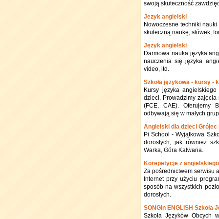
swoją skuteczność zawdzięc
Jezyk angielski
Nowoczesne techniki nauki 
skuteczną naukę, słówek, f
Język angielski
Darmowa nauka języka angie
nauczenia się języka angi
video, itd.
Szkoła językowa - kursy - k
Kursy języka angielskieg
dzieci. Prowadzimy zajęcia
(FCE, CAE). Oferujemy Bu
odbywają się w małych grup
Angielski dla dzieci Grój
Pi School - Wyjątkowa Szko
dorosłych, jak również szk
Warka, Góra Kalwaria.
Korepetycje z angielskieg
Za pośrednictwem serwisu a
Internet przy użyciu prog
sposób na wszystkich pozi
dorosłych.
SONGin ENGLISH Szkoła J
Szkoła Języków Obcych w 