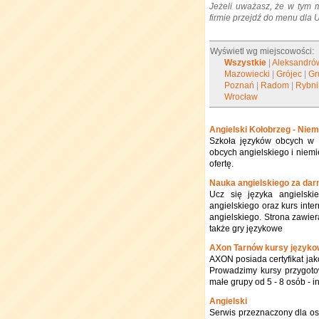
Jeżeli uważasz, że w tym 
firmie przejdź do menu dla
Wyświetl wg miejscowości:
Wszystkie
|
Aleksandró
Mazowiecki
|
Grójec
|
Gr
Poznań
|
Radom
|
Rybni
Wrocław
Angielski Kołobrzeg - Nie
Szkoła języków obcych w K
obcych angielskiego i niem
ofertę.
Nauka angielskiego za da
Ucz się języka angielski
angielskiego oraz kurs int
angielskiego. Strona zawier
także gry językowe
AXon Tarnów kursy języko
AXON posiada certyfikat jak
Prowadzimy kursy przygoto
małe grupy od 5 - 8 osób -
Angielski
Serwis przeznaczony dla os