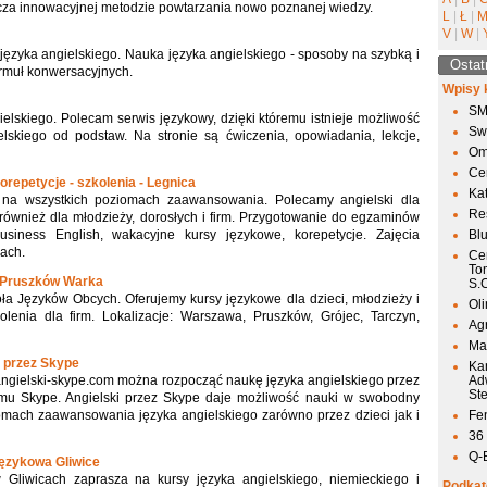
za innowacyjnej metodzie powtarzania nowo poznanej wiedzy.
L
|
Ł
|
V
|
W
|
języka angielskiego. Nauka języka angielskiego - sposoby na szybką i
Ostat
ormuł konwersacyjnych.
Wpisy 
SM
lskiego. Polecam serwis językowy, dzięki któremu istnieje możliwość
Sw
elskiego od podstaw. Na stronie są ćwiczenia, opowiadania, lekcje,
Om
Ce
orepetycje - szkolenia - Legnica
Ka
o na wszystkich poziomach zaawansowania. Polecamy angielski dla
Res
 również dla młodzieży, dorosłych i firm. Przygotowanie do egzaminów
siness English, wakacyjne kursy językowe, korepetycje. Zajęcia
Bl
ach.
Ce
To
ec Pruszków Warka
S.
ła Języków Obcych. Oferujemy kursy językowe dla dzieci, młodzieży i
Ol
olenia dla firm. Lokalizacje: Warszawa, Pruszków, Grójec, Tarczyn,
Agr
Mai
o przez Skype
Ka
ngielski-skype.com można rozpocząć naukę języka angielskiego przez
Ad
St
ramu Skype. Angielski przez Skype daje możliwość nauki w swobodny
omach zaawansowania języka angielskiego zarówno przez dzieci jak i
Fen
36
Q-
ęzykowa Gliwice
Gliwicach zaprasza na kursy języka angielskiego, niemieckiego i
Podkat