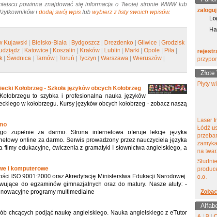
miejscu powinna znajdować się informacja o Twojej stronie WWW lub
zaloguj
 Użytkowników i
dodaj swój wpis
lub
wybierz z listy swoich wpisów
.
Lo
Ha
w Kujawski
|
Bielsko-Biała
|
Bydgoszcz
|
Drezdenko
|
Gliwice
|
Grodzisk
udziądz
|
Katowice
|
Koszalin
|
Kraków
|
Lublin
|
Marki
|
Opole
|
Piła
|
rejestr
k
|
Świdnica
|
Tarnów
|
Toruń
|
Tyczyn
|
Warszawa
|
Wieruszów
|
przypo
Złote
Płyty w
miecki Kołobrzeg - Szkoła języków obcych Kołobrzeg
ołobrzegu to szybka i profesionalna nauka języków
ieckiego w kołobrzegu. Kursy języków obcych kołobrzeg - zobacz naszą
Laser f
rmo
Łódź u
ego zupełnie za darmo. Strona internetowa oferuje lekcje języka
przeba
ernetowy online za darmo. Serwis prowadzony przez nauczyciela języka
zamyka
a filmy edukacyjne, ćwiczenia z gramatyki i słownictwa angielskiego, a
na twar
Studni
we i komputerowe
produce
ości ISO 9001:2000 oraz Akredytację Ministerstwa Edukacji Narodowej.
o.o.
wujące do egzaminów gimnazjalnych oraz do matury. Nasze atuty: -
 innowacyjne programy multimedialne
Zobac
Alfab
ób chcących podjąć naukę angielskiego. Nauka angielskiego z eTutor
A
|
B
|