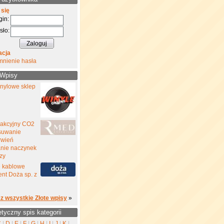
 się
gin:
sło:
acja
mnienie hasła
 Wpisy
inylowe sklep
rakcyjny CO2
suwanie
rwień
nie naczynek
zy
e kablowe
nt Doża sp. z
z wszystkie Złote wpisy
»
etyczny spis kategorii
C
|
D
|
E
|
F
|
G
|
H
|
I
|
J
|
K
|