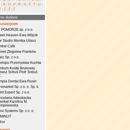
M
|
N
|
O
|
P
|
R
|
S
|
Ś
|
T
|
U
|
Y
|
Z
|
Ź
|
Ż
nio dodane
katalogowe
 POMORZE sp. z o.o.
eet Heaven-Ewa Wójcik
r Studio Monika Uliasz
ntral Cafe
tmet Zbigniew Franków
ic Sp. z o.o.
uehipo Przemysław Kuchta
ntrum Kostki Brukowej
masz Sobuś Piotr Sobuś
C.
impia Dental Ewa Rusin
omarket Sp. z o. o. Sp. k.
nt Expert Sp. z o.o.
ncelaria Adwokacka
wokat Karolina M.
empniewska
ix Systems Sp. z o. o.
 MINUT
Box
egorie