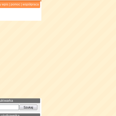
y wpis
|
pomoc
|
współpraca
ukiwarka
 użytkownika