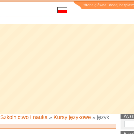
strona główna
|
dodaj bezpłatn
Wysz
»
Szkolnictwo i nauka
»
Kursy językowe
» język
Panel