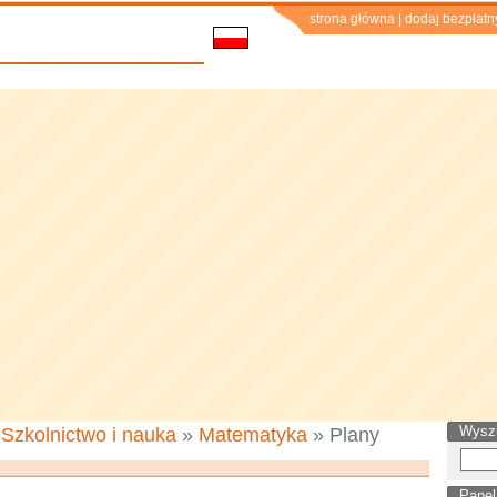
strona główna
|
dodaj bezpłatn
Wysz
»
Szkolnictwo i nauka
»
Matematyka
» Plany
Panel