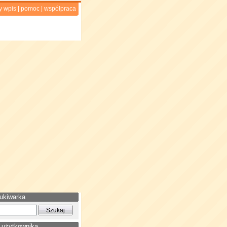
y wpis
|
pomoc
|
współpraca
ukiwarka
 użytkownika