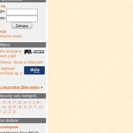
 się
gin:
sło:
acja
mnienie hasła
 Wpisy
na kolacja w
rium Łódź
Gliwice - Biura w Gliwicach
e kablowe
nt Doża sp. z
z wszystkie Złote wpisy
»
etyczny spis kategorii
C
|
D
|
E
|
F
|
G
|
H
|
I
|
J
|
K
|
M
|
N
|
O
|
P
|
R
|
S
|
Ś
|
T
|
U
|
Y
|
Z
|
Ź
|
Ż
nio dodane
katalogowe