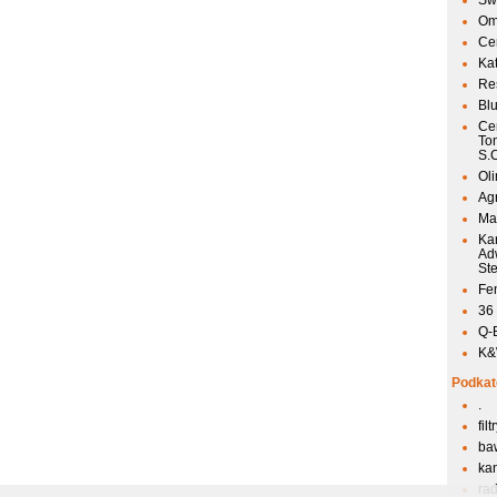
Sw
Om
Ce
Ka
Res
Bl
Ce
To
S.
Ol
Agr
Mai
Ka
Ad
St
Fen
36
Q-
K&W
Podkat
.
fil
ba
kan
ra