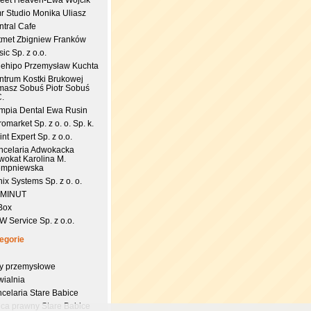
eet Heaven-Ewa Wójcik
r Studio Monika Uliasz
ntral Cafe
tmet Zbigniew Franków
ic Sp. z o.o.
uehipo Przemysław Kuchta
ntrum Kostki Brukowej
masz Sobuś Piotr Sobuś
C.
impia Dental Ewa Rusin
omarket Sp. z o. o. Sp. k.
nt Expert Sp. z o.o.
ncelaria Adwokacka
wokat Karolina M.
empniewska
ix Systems Sp. z o. o.
 MINUT
Box
 Service Sp. z o.o.
egorie
try przemysłowe
wialnia
celaria Stare Babice
dca prawny Stare Babice