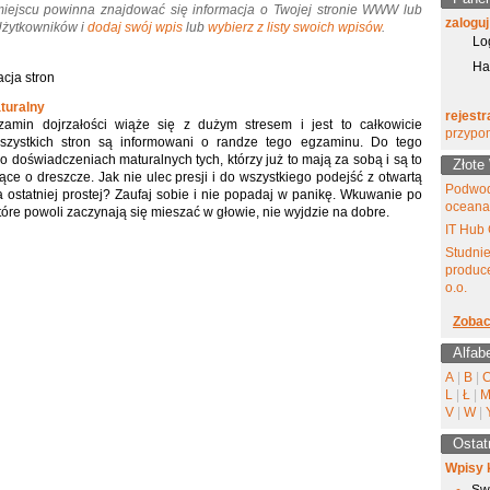
miejscu powinna znajdować się informacja o Twojej stronie WWW lub
zaloguj
 Użytkowników i
dodaj swój wpis
lub
wybierz z listy swoich wpisów
.
Lo
Ha
cja stron
turalny
rejestr
amin dojrzałości wiąże się z dużym stresem i jest to całkowicie
przypo
wszystkich stron są informowani o randze tego egzaminu. Do tego
 doświadczeniach maturalnych tych, którzy już to mają za sobą i są to
Złote
ące o dreszcze. Jak nie ulec presji i do wszystkiego podejść z otwartą
Podwod
ostatniej prostej? Zaufaj sobie i nie popadaj w panikę. Wkuwanie po
oceana
które powoli zaczynają się mieszać w głowie, nie wyjdzie na dobre.
IT Hub 
Studni
produce
o.o.
Zobac
Alfab
A
|
B
|
L
|
Ł
|
V
|
W
|
Ostat
Wpisy 