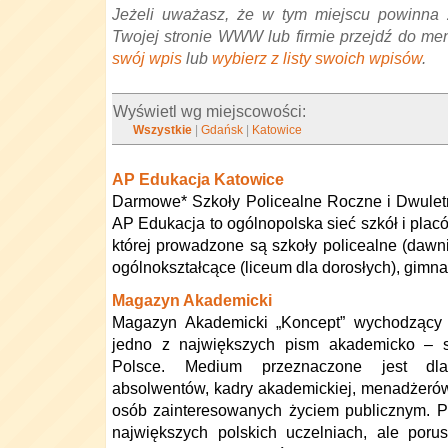
Jeżeli uważasz, że w tym miejscu powinna 
Twojej stronie WWW lub firmie przejdź do me
swój wpis
lub
wybierz z listy swoich wpisów
.
Wyświetl wg miejscowości:
Wszystkie
|
Gdańsk
|
Katowice
AP Edukacja Katowice
Darmowe* Szkoły Policealne Roczne i Dwulet
AP Edukacja to ogólnopolska sieć szkół i pla
której prowadzone są szkoły policealne (dawnie
ogólnokształcące (liceum dla dorosłych), gimn
Magazyn Akademicki
Magazyn Akademicki „Koncept” wychodzący o
jedno z największych pism akademicko – 
Polsce. Medium przeznaczone jest dla
absolwentów, kadry akademickiej, menadżerów,
osób zainteresowanych życiem publicznym. P
największych polskich uczelniach, ale poru