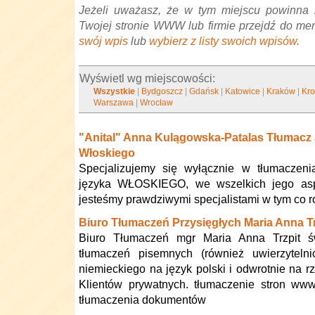
Jeżeli uważasz, że w tym miejscu powinna 
Twojej stronie WWW lub firmie przejdź do me
swój wpis
lub
wybierz z listy swoich wpisów
.
Wyświetl wg miejscowości:
Wszystkie
|
Bydgoszcz
|
Gdańsk
|
Katowice
|
Kraków
|
Kr
Warszawa
|
Wrocław
"Anital" Anna Kulągowska-Patalas Tłumacz
Włoskiego
Specjalizujemy się wyłącznie w tłumaczeni
języka WŁOSKIEGO, we wszelkich jego asp
jesteśmy prawdziwymi specjalistami w tym co r
Biuro Tłumaczeń Przysięgłych Maria Anna Tr
Biuro Tłumaczeń mgr Maria Anna Trzpit ś
tłumaczeń pisemnych (również uwierzytelni
niemieckiego na język polski i odwrotnie na rz
Klientów prywatnych. tłumaczenie stron www,
tłumaczenia dokumentów