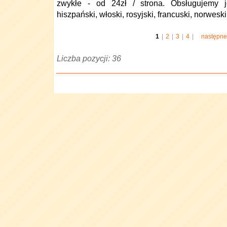
zwykłe - od 24zł / strona. Obsługujemy jęz
hiszpański, włoski, rosyjski, francuski, norweski 
1
|
2
|
3
|
4
|
następne
Liczba pozycji: 36