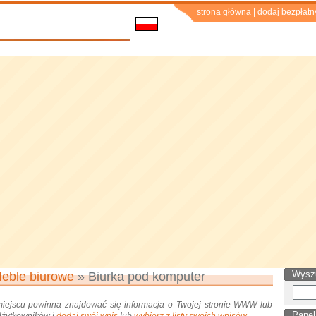
strona główna
|
dodaj bezpłatn
Wysz
eble biurowe
» Biurka pod komputer
miejscu powinna znajdować się informacja o Twojej stronie WWW lub
Panel