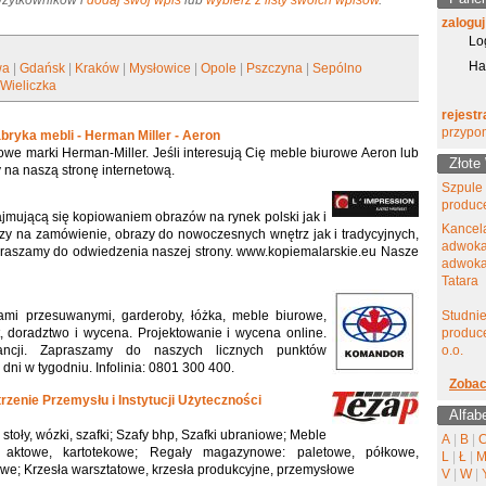
 Użytkowników i
dodaj swój wpis
lub
wybierz z listy swoich wpisów
.
zaloguj
Lo
Ha
wa
|
Gdańsk
|
Kraków
|
Mysłowice
|
Opole
|
Pszczyna
|
Sepólno
|
Wieliczka
rejestr
przypo
abryka mebli - Herman Miller - Aeron
owe marki Herman-Miller. Jeśli interesują Cię meble biurowe Aeron lub
Złote
 na naszą stronę internetową.
Szpule
produc
jmującą się kopiowaniem obrazów na rynek polski jak i
Kancel
zy na zamówienie, obrazy do nowoczesnych wnętrz jak i tradycyjnych,
adwoka
praszamy do odwiedzenia naszej strony. www.kopiemalarskie.eu Nasze
adwokat
Tatara
mi przesuwanymi, garderoby, łóżka, meble biurowe,
Studni
t, doradztwo i wycena. Projektowanie i wycena online.
produce
ancji. Zapraszamy do naszych licznych punktów
o.o.
dni w tygodniu. Infolinia: 0801 300 400.
Zobac
zenie Przemysłu i Instytucji Użyteczności
Alfab
stoły, wózki, szafki; Szafy bhp, Szafki ubraniowe; Meble
A
|
B
|
 aktowe, kartotekowe; Regały magazynowe: paletowe, półkowe,
L
|
Ł
|
e; Krzesła warsztatowe, krzesła produkcyjne, przemysłowe
V
|
W
|