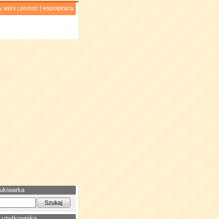
y wpis
|
pomoc
|
współpraca
ukiwarka
 użytkownika