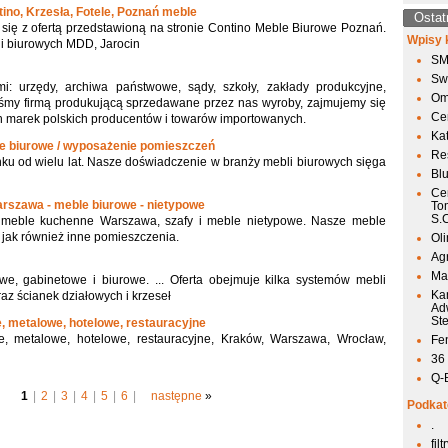
ino, Krzesła, Fotele, Poznań meble
Ostat
ię z ofertą przedstawioną na stronie Contino Meble Biurowe Poznań.
Wpisy 
i biurowych MDD, Jarocin
SM
Sw
: urzędy, archiwa państwowe, sądy, szkoły, zakłady produkcyjne,
Om
teśmy firmą produkującą sprzedawane przez nas wyroby, zajmujemy się
Ce
h marek polskich producentów i towarów importowanych.
Ka
le biurowe / wyposażenie pomieszczeń
Res
nku od wielu lat. Nasze doświadczenie w branży mebli biurowych sięga
Bl
Ce
rszawa - meble biurowe - nietypowe
To
S.
meble kuchenne Warszawa, szafy i meble nietypowe. Nasze meble
 jak również inne pomieszczenia.
Ol
Agr
Mai
 gabinetowe i biurowe. ... Oferta obejmuje kilka systemów mebli
Ka
az ścianek działowych i krzeseł
Ad
St
, metalowe, hotelowe, restauracyjne
e, metalowe, hotelowe, restauracyjne, Kraków, Warszawa, Wrocław,
Fen
36
Q-
1
|
2
|
3
|
4
|
5
|
6
|
następne
»
Podkat
.
fil