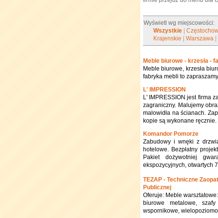
firmie przejdź do menu dla
Wyświetl wg miejscowości:
Wszystkie
|
Częstocho
Krajenskie
|
Warszawa
Meble biurowe - krzesła - f
Meble biurowe, krzesła biur
fabryka mebli to zapraszamy
L' IMPRESSION
L' IMPRESSION jest firma za
zagraniczny. Malujemy obra
malowidła na ścianach. Za
kopie są wykonane ręcznie.
Komandor Pomorze
Zabudowy i wnęki z drzwia
hotelowe. Bezpłatny projek
Pakiet dożywotniej gwar
ekspozycyjnych, otwartych 7 
TEZAP - Techniczne Zaopatr
Publicznej
Oferuje: Meble warsztatowe: 
biurowe metalowe, szafy
wspornikowe, wielopoziomow