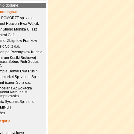
nio dodane
katalogowe
 POMORZE sp. z o.o.
eet Heaven-Ewa Wójcik
r Studio Monika Uliasz
ntral Cafe
tmet Zbigniew Franków
ic Sp. z o.o.
uehipo Przemysław Kuchta
ntrum Kostki Brukowej
masz Sobuś Piotr Sobuś
C.
impia Dental Ewa Rusin
omarket Sp. z o. o. Sp. k.
nt Expert Sp. z o.o.
ncelaria Adwokacka
wokat Karolina M.
empniewska
ix Systems Sp. z o. o.
 MINUT
Box
egorie
try przemysłowe