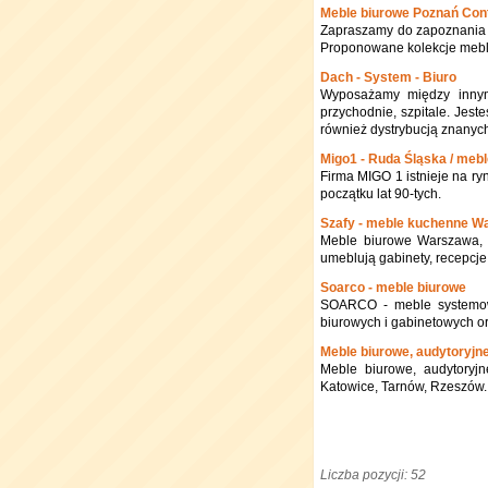
Meble biurowe Poznań Cont
Zapraszamy do zapoznania s
Proponowane kolekcje mebl
Dach - System - Biuro
Wyposażamy między innymi
przychodnie, szpitale. Jes
również dystrybucją znanyc
Migo1 - Ruda Śląska / meb
Firma MIGO 1 istnieje na ry
początku lat 90-tych.
Szafy - meble kuchenne Wa
Meble biurowe Warszawa, 
umeblują gabinety, recepcje
Soarco - meble biurowe
SOARCO - meble systemowe,
biurowych i gabinetowych or
Meble biurowe, audytoryjne
Meble biurowe, audytoryjn
Katowice, Tarnów, Rzeszów.
Liczba pozycji: 52