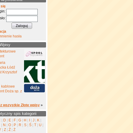
 się
gin:
sło:
acja
mnienie hasła
 Wpisy
 tekturowe
ent
aria
cka Łódź
 Krzysztof
e kablowe
nt Doża sp. z
z wszystkie Złote wpisy
»
etyczny spis kategorii
C
|
D
|
E
|
F
|
G
|
H
|
I
|
J
|
K
|
M
|
N
|
O
|
P
|
R
|
S
|
Ś
|
T
|
U
|
Y
|
Z
|
Ź
|
Ż