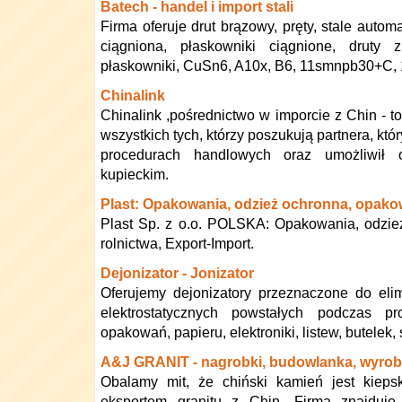
Batech - handel i import stali
Firma oferuje drut brązowy, pręty, stale automa
ciągniona, płaskowniki ciągnione, druty 
płaskowniki, CuSn6, A10x, B6, 11smnpb30+C,
Chinalink
Chinalink ,pośrednictwo w imporcie z Chin - to
wszystkich tych, którzy poszukują partnera, kt
procedurach handlowych oraz umożliwił
kupieckim.
Plast: Opakowania, odzież ochronna, opakow
Plast Sp. z o.o. POLSKA: Opakowania, odzie
rolnictwa, Export-Import.
Dejonizator - Jonizator
Oferujemy dejonizatory przeznaczone do eli
elektrostatycznych powstałych podczas pro
opakowań, papieru, elektroniki, listew, butelek, 
A&J GRANIT - nagrobki, budowlanka, wyrob
Obalamy mit, że chiński kamień jest kiepsk
eksportem granitu z Chin. Firma znajduj