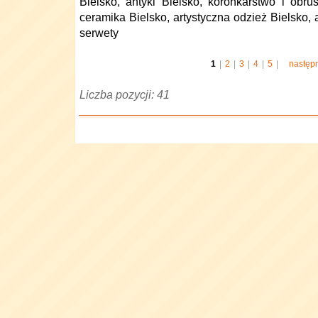
Bielsko, antyki Bielsko, koronkarstwo i obru
ceramika Bielsko, artystyczna odzież Bielsko, 
serwety
1
|
2
|
3
|
4
|
5
|
następ
Liczba pozycji: 41