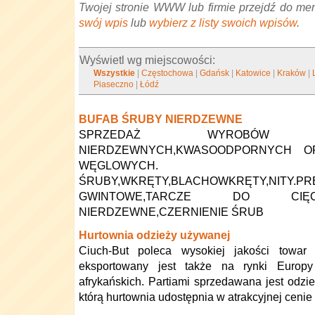
Twojej stronie WWW lub firmie przejdź do me
swój wpis
lub
wybierz z listy swoich wpisów
.
Wyświetl wg miejscowości:
Wszystkie
|
Częstochowa
|
Gdańsk
|
Katowice
|
Kraków
|
Piaseczno
|
Łódź
BUFAB ŚRUBY NIERDZEWNE
SPRZEDAŻ WYROBÓW Z
NIERDZEWNYCH,KWASOODPORNYCH O
WĘGLOWYCH.
ŚRUBY,WKRĘTY,BLACHOWKRĘTY,NITY.PRĘ
GWINTOWE,TARCZE DO CIĘCIA,BI
NIERDZEWNE,CZERNIENIE ŚRUB
Hurtownia odzieży używanej
Ciuch-But poleca wysokiej jakości towar 
eksportowany jest także na rynki Europ
afrykańskich. Partiami sprzedawana jest odzi
którą hurtownia udostępnia w atrakcyjnej ceni