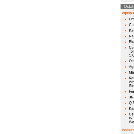
Ostat
Wpisy 
Om
Ce
Ka
Res
Bl
Ce
To
S.
Ol
Agr
Mai
Ka
Ad
St
Fen
36
Q-
K&W
Ce
IN
Wa
Podkat