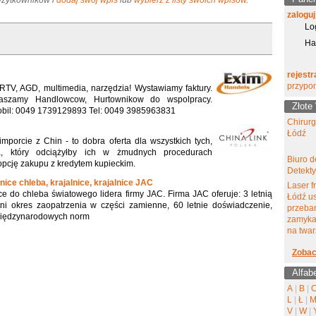
 Użytkowników i
dodaj swój wpis
lub
wybierz z listy swoich wpisów
.
zaloguj
Lo
Ha
rejestr
przypo
RTV, AGD, multimedia, narzędzia! Wystawiamy faktury.
aszamy Handlowcow, Hurtownikow do wspolpracy.
Złote
bil: 0049 1739129893 Tel: 0049 3985963831
Chirur
Łódź
mporcie z Chin - to dobra oferta dla wszystkich tych,
ra, który odciążyłby ich w żmudnych procedurach
Biuro d
opcję zakupu z kredytem kupieckim.
Detekt
lnice chleba, krajalnice, krajalnice JAC
Laser f
e do chleba światowego lidera firmy JAC. Firma JAC oferuje: 3 letnią
Łódź u
ni okres zaopatrzenia w części zamienne, 60 letnie doświadczenie,
przeba
iędzynarodowych norm
zamyka
na twar
Zobac
Alfab
A
|
B
|
L
|
Ł
|
V
|
W
|