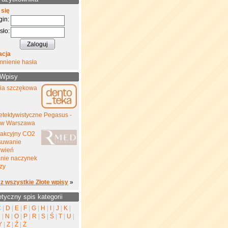
 się
gin:
sło:
acja
mnienie hasła
 Wpisy
gia szczękowa
etektywistyczne Pegasus -
yw Warszawa
rakcyjny CO2
suwanie
rwień
nie naczynek
zy
z wszystkie Złote wpisy
»
etyczny spis kategorii
C
|
D
|
E
|
F
|
G
|
H
|
I
|
J
|
K
|
M
|
N
|
O
|
P
|
R
|
S
|
Ś
|
T
|
U
|
Y
|
Z
|
Ź
|
Ż