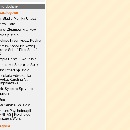
nio dodane
katalogowe
r Studio Monika Uliasz
ntral Cafe
tmet Zbigniew Franków
ic Sp. z o.o.
uehipo Przemysław Kuchta
ntrum Kostki Brukowej
masz Sobuś Piotr Sobuś
C.
impia Dental Ewa Rusin
omarket Sp. z o. o. Sp. k.
nt Expert Sp. z o.o.
ncelaria Adwokacka
wokat Karolina M.
empniewska
ix Systems Sp. z o. o.
 MINUT
Box
 Service Sp. z o.o.
ntrum Psychoterapii
FINITAS | Psycholog
rszawa Wola
egorie