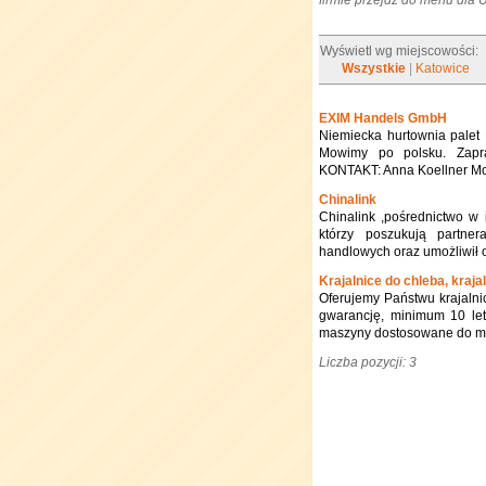
firmie przejdź do menu dla
Wyświetl wg miejscowości:
Wszystkie
|
Katowice
EXIM Handels GmbH
Niemiecka hurtownia palet 
Mowimy po polsku. Zapr
KONTAKT: Anna Koellner Mo
Chinalink
Chinalink ,pośrednictwo w i
którzy poszukują partne
handlowych oraz umożliwił 
Krajalnice do chleba, kraja
Oferujemy Państwu krajalnic
gwarancję, minimum 10 let
maszyny dostosowane do m
Liczba pozycji: 3