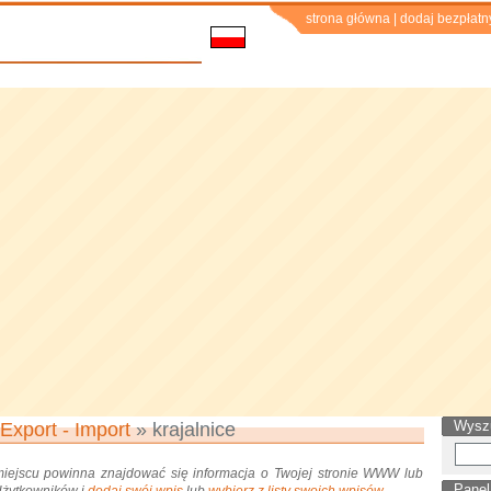
strona główna
|
dodaj bezpłatn
Wysz
Export - Import
» krajalnice
miejscu powinna znajdować się informacja o Twojej stronie WWW lub
Panel