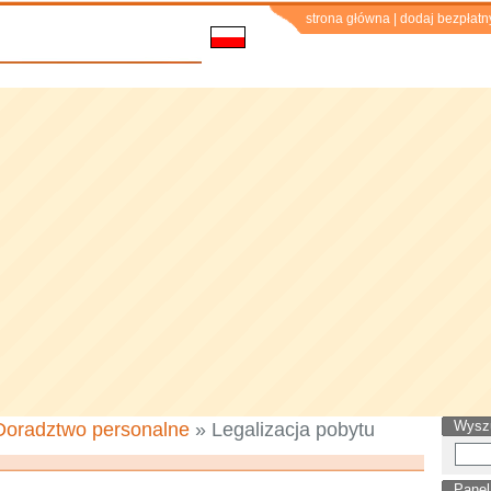
strona główna
|
dodaj bezpłatn
Wysz
Doradztwo personalne
» Legalizacja pobytu
Panel