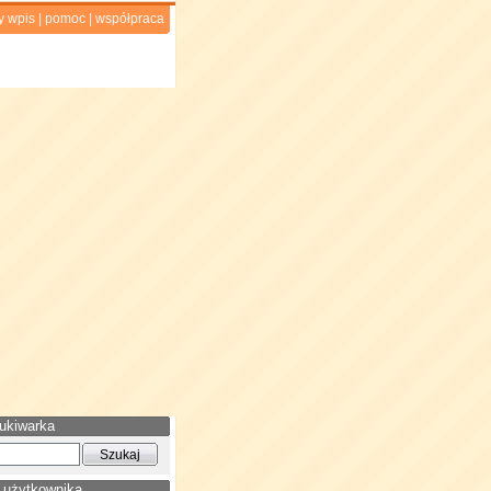
y wpis
|
pomoc
|
współpraca
ukiwarka
 użytkownika