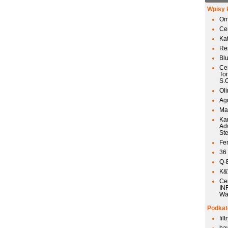
Wpisy 
Om
Ce
Ka
Res
Bl
Ce
To
S.
Ol
Agr
Mai
Ka
Ad
St
Fen
36
Q-
K&W
Ce
IN
Wa
Podkat
fil