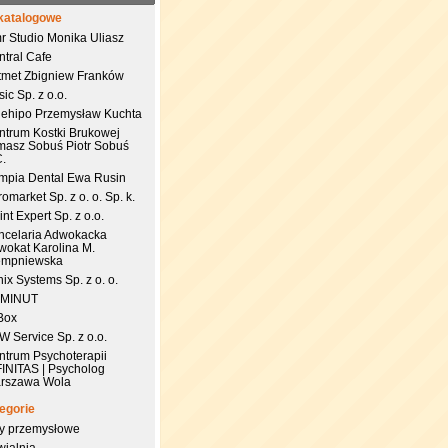
katalogowe
r Studio Monika Uliasz
ntral Cafe
tmet Zbigniew Franków
ic Sp. z o.o.
uehipo Przemysław Kuchta
ntrum Kostki Brukowej
masz Sobuś Piotr Sobuś
C.
impia Dental Ewa Rusin
omarket Sp. z o. o. Sp. k.
nt Expert Sp. z o.o.
ncelaria Adwokacka
wokat Karolina M.
empniewska
ix Systems Sp. z o. o.
 MINUT
Box
 Service Sp. z o.o.
ntrum Psychoterapii
FINITAS | Psycholog
rszawa Wola
egorie
try przemysłowe