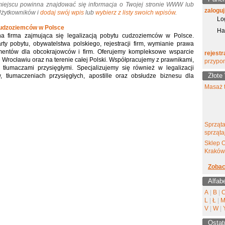
miejscu powinna znajdować się informacja o Twojej stronie WWW lub
zaloguj
 Użytkowników i
dodaj swój wpis
lub
wybierz z listy swoich wpisów
.
Lo
cudzoziemców w Polsce
Ha
a firma zajmująca się legalizacją pobytu cudzoziemców w Polsce.
y pobytu, obywatelstwa polskiego, rejestracji firm, wymianie prawa
mentów dla obcokrajowców i firm. Oferujemy kompleksowe wsparcie
rejestr
 Wrocławiu oraz na terenie całej Polski. Współpracujemy z prawnikami,
przypo
 tłumaczami przysięgłymi. Specjalizujemy się również w legalizacji
Złote
, tłumaczeniach przysięgłych, apostille oraz obsłudze biznesu dla
Masaż t
Sprząta
sprząta
Sklep 
Kraków
Zobac
Alfab
A
|
B
|
L
|
Ł
|
V
|
W
|
Ostat