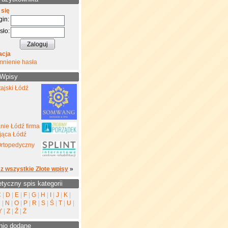
 się
gin:
sło:
acja
mnienie hasła
 Wpisy
ajski Łódź
nie Łódź firma
jąca Łódź
Ortopedyczny
z wszystkie Złote wpisy
»
etyczny spis kategorii
C
|
D
|
E
|
F
|
G
|
H
|
I
|
J
|
K
|
M
|
N
|
O
|
P
|
R
|
S
|
Ś
|
T
|
U
|
Y
|
Z
|
Ź
|
Ż
nio dodane