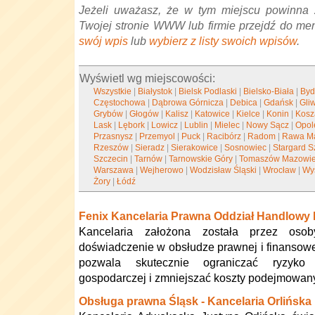
Jeżeli uważasz, że w tym miejscu powinna 
Twojej stronie WWW lub firmie przejdź do me
swój wpis
lub
wybierz z listy swoich wpisów
.
Wyświetl wg miejscowości:
Wszystkie
|
Białystok
|
Bielsk Podlaski
|
Bielsko-Biała
|
Byd
Częstochowa
|
Dąbrowa Górnicza
|
Debica
|
Gdańsk
|
Gli
Grybów
|
Głogów
|
Kalisz
|
Katowice
|
Kielce
|
Konin
|
Kosz
Lask
|
Lębork
|
Lowicz
|
Lublin
|
Mielec
|
Nowy Sącz
|
Opol
Przasnysz
|
Przemyol
|
Puck
|
Racibórz
|
Radom
|
Rawa M
Rzeszów
|
Sieradz
|
Sierakowice
|
Sosnowiec
|
Stargard S
Szczecin
|
Tarnów
|
Tarnowskie Góry
|
Tomaszów Mazowie
Warszawa
|
Wejherowo
|
Wodzisław Śląski
|
Wrocław
|
Wy
Żory
|
Łódź
Fenix Kancelaria Prawna Oddział Handlowy
Kancelaria założona została przez osoby
doświadczenie w obsłudze prawnej i finansowe
pozwala skutecznie ograniczać ryzyko 
gospodarczej i zmniejszać koszty podejmowany
Obsługa prawna Śląsk - Kancelaria Orlińska