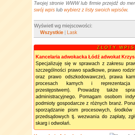
Twojej stronie WWW lub firmie przejdź do me
swój wpis
lub
wybierz z listy swoich wpisów
.
Wyświetl wg miejscowości:
Wszystkie
|
Lask
Z Ł O T Y W P I S
Kancelaria adwokacka Łódź adwokat Krzysz
Specjalizuję się w sprawach z zakresu pra
szczególności prawo spadkowe, prawo rodzi
oraz prawo odszkodowawcze), prawa kar
procesach karnych i reprezentacja
przestępstwem). Prowadzę także sp
administracyjnego. Pomagam osobom indy
podmioty gospodarcze z różnych branż. Pon
sporządzanie pism procesowych, środków
przedsądowych tj. wezwania do zapłaty, zg
skarg i odwołań.