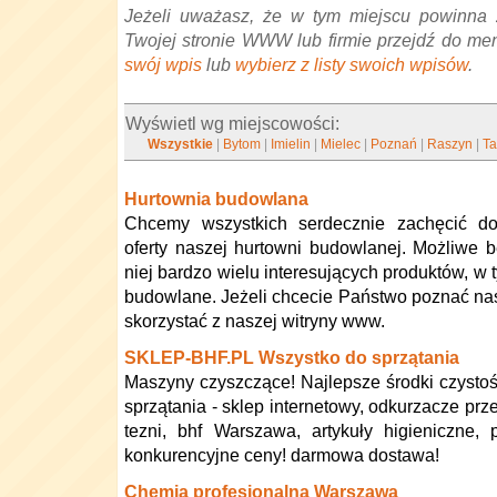
Jeżeli uważasz, że w tym miejscu powinna 
Twojej stronie WWW lub firmie przejdź do me
swój wpis
lub
wybierz z listy swoich wpisów
.
Wyświetl wg miejscowości:
Wszystkie
|
Bytom
|
Imielin
|
Mielec
|
Poznań
|
Raszyn
|
Ta
Hurtownia budowlana
Chcemy wszystkich serdecznie zachęcić do
oferty naszej hurtowni budowlanej. Możliwe 
niej bardzo wielu interesujących produktów, w 
budowlane. Jeżeli chcecie Państwo poznać nasz
skorzystać z naszej witryny www.
SKLEP-BHF.PL Wszystko do sprzątania
Maszyny czyszczące! Najlepsze środki czystoś
sprzątania - sklep internetowy, odkurzacze pr
tezni, bhf Warszawa, artykuły higieniczne, p
konkurencyjne ceny! darmowa dostawa!
Chemia profesjonalna Warszawa