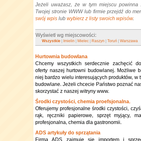
Jeżeli uważasz, że w tym miejscu powinna 
Twojej stronie WWW lub firmie przejdź do me
swój wpis
lub
wybierz z listy swoich wpisów
.
Wyświetl wg miejscowości:
Wszystkie
|
Imielin
|
Mielec
|
Raszyn
|
Toruń
|
Warszawa
Hurtownia budowlana
Chcemy wszystkich serdecznie zachęcić do
oferty naszej hurtowni budowlanej. Możliwe 
niej bardzo wielu interesujących produktów, w 
budowlane. Jeżeli chcecie Państwo poznać nasz
skorzystać z naszej witryny www.
Środki czystości, chemia proefsjonalna.
Oferujemy profesjonalne środki czystości, czyś
rąk, ręczniki papierowe, sprzęt myjący, m
profesjonalna, chemia dla gastronomii.
ADS artykuły do sprzątania
Firma ADS zajmuje się importem i sprze