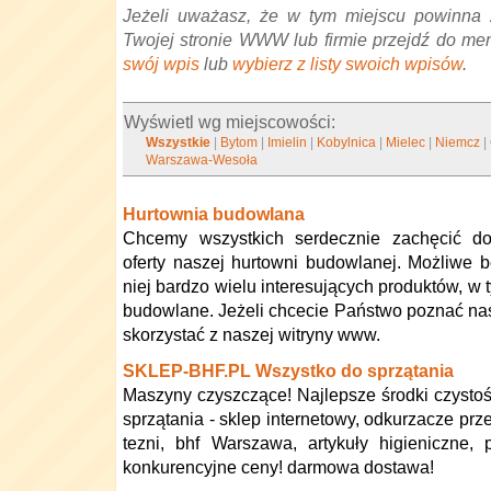
Jeżeli uważasz, że w tym miejscu powinna 
Twojej stronie WWW lub firmie przejdź do me
swój wpis
lub
wybierz z listy swoich wpisów
.
Wyświetl wg miejscowości:
Wszystkie
|
Bytom
|
Imielin
|
Kobylnica
|
Mielec
|
Niemcz
|
Warszawa-Wesoła
Hurtownia budowlana
Chcemy wszystkich serdecznie zachęcić do
oferty naszej hurtowni budowlanej. Możliwe 
niej bardzo wielu interesujących produktów, w 
budowlane. Jeżeli chcecie Państwo poznać nasz
skorzystać z naszej witryny www.
SKLEP-BHF.PL Wszystko do sprzątania
Maszyny czyszczące! Najlepsze środki czystoś
sprzątania - sklep internetowy, odkurzacze pr
tezni, bhf Warszawa, artykuły higieniczne, p
konkurencyjne ceny! darmowa dostawa!