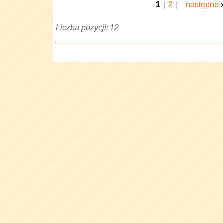
1
|
2
|
następne
Liczba pozycji: 12