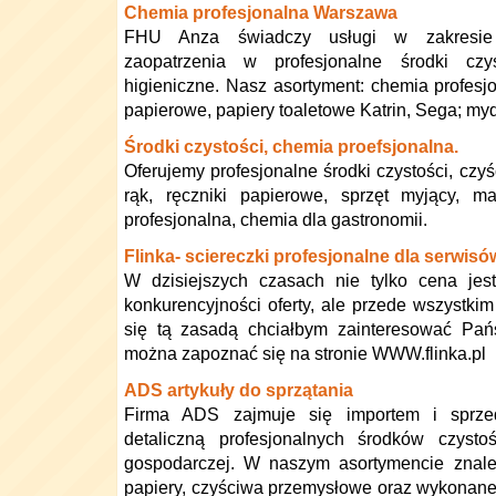
Chemia profesjonalna Warszawa
FHU Anza świadczy usługi w zakresie
zaopatrzenia w profesjonalne środki czys
higieniczne. Nasz asortyment: chemia profesjon
papierowe, papiery toaletowe Katrin, Sega; mydł
Środki czystości, chemia proefsjonalna.
Oferujemy profesjonalne środki czystości, czyś
rąk, ręczniki papierowe, sprzęt myjący, m
profesjonalna, chemia dla gastronomii.
Flinka- sciereczki profesjonalne dla serwis
W dzisiejszych czasach nie tylko cena jes
konkurencyjności oferty, ale przede wszystkim
się tą zasadą chciałbym zainteresować Pańs
można zapoznać się na stronie WWW.flinka.pl
ADS artykuły do sprzątania
Firma ADS zajmuje się importem i sprze
detaliczną profesjonalnych środków czysto
gospodarczej. W naszym asortymencie znale
papiery, czyściwa przemysłowe oraz wykonane 