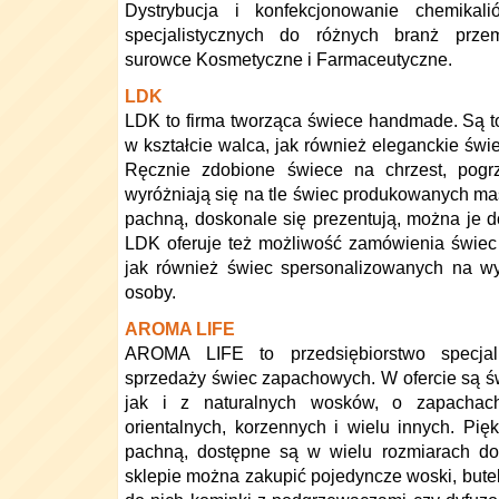
Dystrybucja i konfekcjonowanie chemikal
specjalistycznych do różnych branż prze
surowce Kosmetyczne i Farmaceutyczne.
LDK
LDK to firma tworząca świece handmade. Są t
w kształcie walca, jak również eleganckie św
Ręcznie zdobione świece na chrzest, pogrz
wyróżniają się na tle świec produkowanych mas
pachną, doskonale się prezentują, można je 
LDK oferuje też możliwość zamówienia świec d
jak również świec spersonalizowanych na wyj
osoby.
AROMA LIFE
AROMA LIFE to przedsiębiorstwo specjali
sprzedaży świec zapachowych. W ofercie są św
jak i z naturalnych wosków, o zapachac
orientalnych, korzennych i wielu innych. Pię
pachną, dostępne są w wielu rozmiarach d
sklepie można zakupić pojedyncze woski, butele