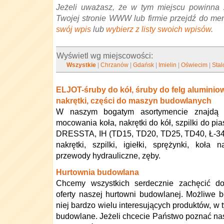
Jeżeli uważasz, że w tym miejscu powinna 
Twojej stronie WWW lub firmie przejdź do me
swój wpis
lub
wybierz z listy swoich wpisów
.
Wyświetl wg miejscowości:
Wszystkie
|
Chrzanów
|
Gdańsk
|
Imielin
|
Oświecim
|
Sta
ELJOT-śruby do kół, śruby do felg aluminio
nakrętki, części do maszyn budowlanych
W naszym bogatym asortymencie znajdą 
mocowania koła, nakrętki do kół, szpilki do pi
DRESSTA, IH (TD15, TD20, TD25, TD40, Ł-34, 5
nakrętki, szpilki, igiełki, sprężynki, koła
przewody hydrauliczne, zęby.
Hurtownia budowlana
Chcemy wszystkich serdecznie zachęcić do
oferty naszej hurtowni budowlanej. Możliwe 
niej bardzo wielu interesujących produktów, w 
budowlane. Jeżeli chcecie Państwo poznać nasz