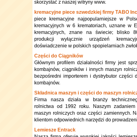
skorzystać z naszej witryny www.
kremacyjne piece szwedzkiej firmy TABO Inc
piece kremacyjne najpopularniejsze w Pol
kremacyjnych w 6 krematoriach, uznane w E
kremacyjnych, znane na świecie; blisko 8
produkcji wyłącznie urządzeń kremacyj
doświadczenie w polskich spopielarniach zwło
Części do Ciągników
Głównym profilem działalności firmy jest sp
kombajnów, ciągników i innych maszyn rolnicz
bezpośredni importerem i dystrybutor części 
kombajnów.
Składnica maszyn i części do maszyn rolnic
Firma nasza działa w branży techniczne
rolnictwa od 1992 roku. Naszym zadaniem j
maszyn rolniczych oraz części zamiennych. N
klientom odpowiednich narzędzi do prowadzen
Lemiesze Entrack
Nasza firma oferuje wysokiej jakości lemie