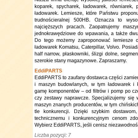
koparek, spycharek, ładowarek, równiarek, 
ładowarek. Lemiesze, które Państwu propon
trudnościeralnej 500HB. Oznacza to wys
najcięższych pracach. Zaopatrujemy masz
jednokrawędziowe do wpawania, a także dw
Do tego możemy zaproponować lemiesze o
ładowarek Komatsu, Caterpillar, Volvo. Posiad
half narrow, płaskowniki, ślizgi dolne, segm
szerokie stany magazynowe. Zapraszamy.
EddiPARTS
EddiPARTS to zaufany dostawca części zami
i maszyn budowlanych, w tym ładowarek i k
gamę komponentów – od filtrów i pomp po częś
czy zestawy naprawcze. Specjalizujemy się
maszyn znanych producentów, w tym chińskic
tle konkurencji. Dzięki szybkim dostawom,
technicznemu i konkurencyjnym cenom zdo
Wybierz EddiPARTS, jeśli cenisz niezawodnoś
Liczba pozycji: 7