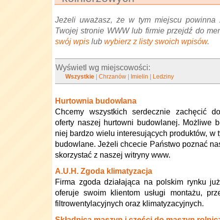
Jeżeli uważasz, że w tym miejscu powinna 
Twojej stronie WWW lub firmie przejdź do me
swój wpis
lub
wybierz z listy swoich wpisów
.
Wyświetl wg miejscowości:
Wszystkie
|
Chrzanów
|
Imielin
|
Ledziny
Hurtownia budowlana
Chcemy wszystkich serdecznie zachęcić do
oferty naszej hurtowni budowlanej. Możliwe 
niej bardzo wielu interesujących produktów, w 
budowlane. Jeżeli chcecie Państwo poznać nasz
skorzystać z naszej witryny www.
A.U.H. Zgoda klimatyzacja
Firma zgoda działająca na polskim rynku ju
oferuje swoim klientom usługi montażu, prze
filtrowentylacyjnych oraz klimatyzacyjnych.
Składnica maszyn i części do maszyn rolnic