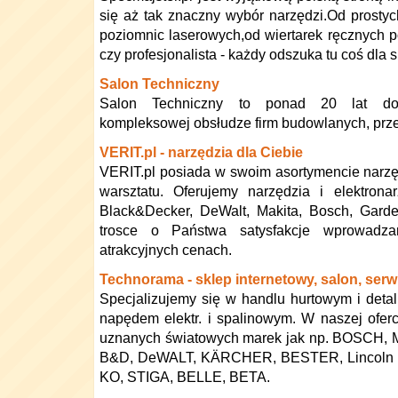
się aż tak znaczny wybór narzędzi.Od prostyc
poziomnic laserowych,od wiertarek ręcznych 
czy profesjonalista - każdy odszuka tu coś dla s
Salon Techniczny
Salon Techniczny to ponad 20 lat do
kompleksowej obsłudze firm budowlanych, prze
VERIT.pl - narzędzia dla Ciebie
VERIT.pl posiada w swoim asortymencie narzęd
warsztatu. Oferujemy narzędzia i elektrona
Black&Decker, DeWalt, Makita, Bosch, Garde
trosce o Państwa satysfakcje wprowadz
atrakcyjnych cenach.
Technorama - sklep internetowy, salon, serw
Specjalizujemy się w handlu hurtowym i detal
napędem elektr. i spalinowym. W naszej ofer
uznanych światowych marek jak np. BOSCH,
B&D, DeWALT, KÄRCHER, BESTER, Lincoln Ele
KO, STIGA, BELLE, BETA.