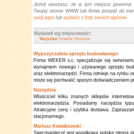
Jeżeli uważasz, że w tym miejscu powinna 
Twojej stronie WWW lub firmie przejdź do me
swój wpis
lub
wybierz z listy swoich wpisów
.
Wyświetl wg miejscowości:
Wszystkie
|
Kraków
|
Rzeszów
Wypożyczalnia sprzętu budowlanego
Firma WEKER s.c. specjalizuje się serwisem
wynajmem nowego i używanego sprzętu bud
oraz elektronarzędzi. Firma istnieje na rynku 
może się pochwalić sporym doświadczeniem p
Narzędzia
Właściciel kilku znanych sklepów internetow
elektronarzędzia. Posiadamy narzędzia typu w
Atrakcyjne ceny i szybka dostawa. Zaprasza
stacjonarnego.
Mariusz Kwiatkowski
Specmajster.pl jest wyjątkową polską stroną in