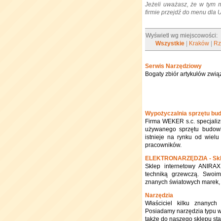
Jeżeli uważasz, że w tym 
firmie przejdź do menu dla
Wyświetl wg miejscowości:
Wszystkie
|
Kraków
|
Rz
Serwis Narzędziowy
Bogaty zbiór artykułów zwią
Wypożyczalnia sprzętu bu
Firma WEKER s.c. specjali
używanego sprzętu budowla
istnieje na rynku od wiel
pracowników.
ELEKTRONARZĘDZIA - Skl
Sklep internetowy ANIRAX 
techniką grzewczą. Swoim 
znanych światowych marek, 
Narzędzia
Właściciel kilku znanych 
Posiadamy narzędzia typu wie
także do naszego sklepu st