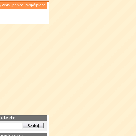
y wpis
|
pomoc
|
współpraca
ukiwarka
 użytkownika