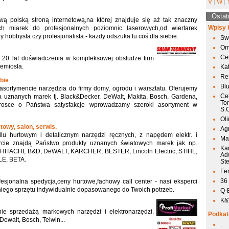
V
|
W
|
Ostat
ową polską stroną internetową,na której znajduje się aż tak znaczny
Wpisy 
ch miarek do profesjonalnych poziomnic laserowych,od wiertarek
 hobbysta czy profesjonalista - każdy odszuka tu coś dla siebie.
Sw
Om
Ce
 20 lat doświadczenia w kompleksowej obsłudze firm
zemiosła.
Ka
Res
ebie
Bl
sortymencie narzędzia do firmy domy, ogrodu i warsztatu. Oferujemy
Ce
ia uznanych marek tj. Black&Decker, DeWalt, Makita, Bosch, Gardena,
To
trosce o Państwa satysfakcje wprowadzamy szeroki asortyment w
S.
Ol
towy, salon, serwis.
Agr
lu hurtowym i detalicznym narzędzi ręcznych, z napędem elektr. i
Mai
rcie znajdą Państwo produkty uznanych światowych marek jak np.
Ka
ITACHI, B&D, DeWALT, KÄRCHER, BESTER, Lincoln Electric, STIHL,
Ad
LE, BETA.
St
Fen
36
fesjonalna spedycja,ceny hurtowe,fachowy call center - nasi eksperci
iego sprzętu indywidualnie dopasowanego do Twoich potrzeb.
Q-
K&W
nie sprzedażą markowych narzędzi i elektronarzędzi.
Podkat
Dewalt, Bosch, Telwin...
.