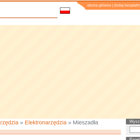
strona główna
|
dodaj bezpłatn
Wysz
rzędzia
»
Elektronarzędzia
» Mieszadła
Panel