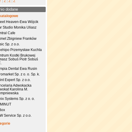
Y
|
Z
|
Ź
|
Ż
nio dodane
katalogowe
eet Heaven-Ewa Wójcik
r Studio Monika Uliasz
ntral Cafe
tmet Zbigniew Franków
ic Sp. z o.o.
uehipo Przemysław Kuchta
ntrum Kostki Brukowej
masz Sobuś Piotr Sobuś
C.
impia Dental Ewa Rusin
omarket Sp. z o. o. Sp. k.
nt Expert Sp. z o.o.
ncelaria Adwokacka
wokat Karolina M.
empniewska
ix Systems Sp. z o. o.
 MINUT
Box
 Service Sp. z o.o.
egorie