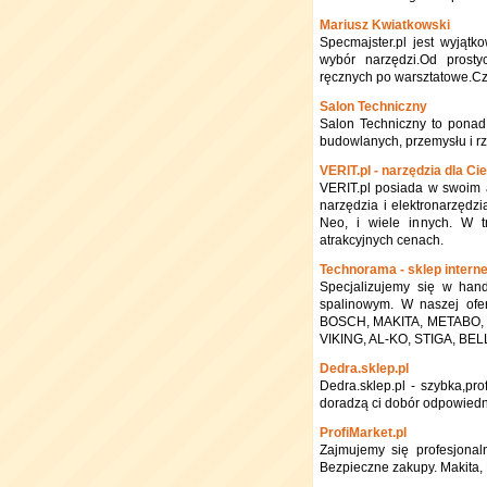
Mariusz Kwiatkowski
Specmajster.pl jest wyjątk
wybór narzędzi.Od prosty
ręcznych po warsztatowe.Czy
Salon Techniczny
Salon Techniczny to ponad
budowlanych, przemysłu i r
VERIT.pl - narzędzia dla Ci
VERIT.pl posiada w swoim a
narzędzia i elektronarzędz
Neo, i wiele innych. W 
atrakcyjnych cenach.
Technorama - sklep interne
Specjalizujemy się w hand
spalinowym. W naszej ofe
BOSCH, MAKITA, METABO, H
VIKING, AL-KO, STIGA, BEL
Dedra.sklep.pl
Dedra.sklep.pl - szybka,pro
doradzą ci dobór odpowiedn
ProfiMarket.pl
Zajmujemy się profesjonal
Bezpieczne zakupy. Makita, 