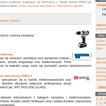
miejscu powinna znajdować się informacja o Twojej stronie WWW lub
zaloguj
 Użytkowników i
dodaj swój wpis
lub
wybierz z listy swoich wpisów
.
Lo
Ha
eszów
|
Siedlce
rejestr
przypo
zanych z branżą narzędzia.
Złote
Łóżka r
Katowic
śląsk
dowlanego
zuje się serwisem, sprzedażą oraz wynajmem nowego i
Mycie 
no, sprzętu drogowego oraz elektronarzędzi. Firma
Wrocła
u lat na wskutek czego może się pochwalić sporym doświadczeniem
Promie
podcze
ep internetowy ANIRAX
przemy
specjalizuje się w handlu elektronarzędziami oraz
tarasow
klientom oferujemy wyłącznie profesjonalny sprzęt
Zobac
takich jak: SPIT, PASLODE czy AEG.
Alfab
sklepów internetowych z kategorii narzędzia i elektronarzędzia.
A
|
B
|
rtarki, kosiarki, pilarki. Atrakcyjne ceny i szybka dostawa. Zapraszamy
L
|
Ł
|
acjonarnego.