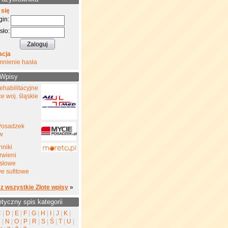
 się
gin:
sło:
acja
mnienie hasła
 Wpisy
ehabilitacyjne
e woj. śląskie
Posadzek
w
nniki
rwieni
słowe
e sufitowe
z wszystkie Złote wpisy
»
etyczny spis kategorii
C
|
D
|
E
|
F
|
G
|
H
|
I
|
J
|
K
|
M
|
N
|
O
|
P
|
R
|
S
|
Ś
|
T
|
U
|