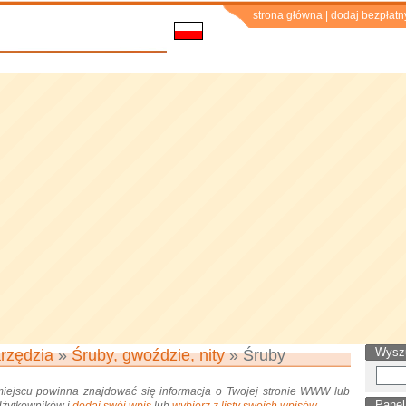
strona główna
|
dodaj bezpłatn
Wysz
rzędzia
»
Śruby, gwoździe, nity
» Śruby
miejscu powinna znajdować się informacja o Twojej stronie WWW lub
Panel