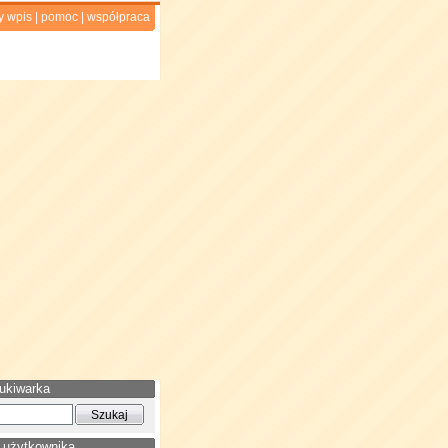
y wpis
|
pomoc
|
współpraca
ukiwarka
 użytkownika