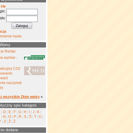
 się
gin:
sło:
acja
mnienie hasła
 Wpisy
ar Rental
na wymiar -
rakcyjny CO2
suwanie
rwień
nie naczynek
zy
z wszystkie Złote wpisy
»
etyczny spis kategorii
C
|
D
|
E
|
F
|
G
|
H
|
I
|
J
|
K
|
M
|
N
|
O
|
P
|
R
|
S
|
Ś
|
T
|
U
|
Y
|
Z
|
Ź
|
Ż
nio dodane