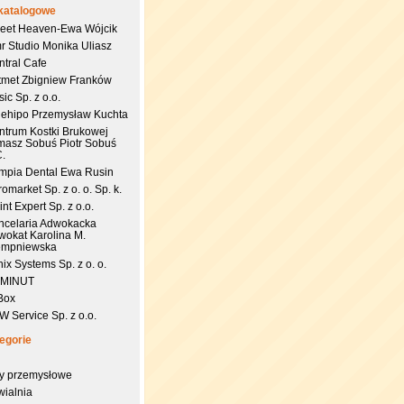
katalogowe
eet Heaven-Ewa Wójcik
r Studio Monika Uliasz
ntral Cafe
tmet Zbigniew Franków
ic Sp. z o.o.
uehipo Przemysław Kuchta
ntrum Kostki Brukowej
masz Sobuś Piotr Sobuś
C.
impia Dental Ewa Rusin
omarket Sp. z o. o. Sp. k.
nt Expert Sp. z o.o.
ncelaria Adwokacka
wokat Karolina M.
empniewska
ix Systems Sp. z o. o.
 MINUT
Box
 Service Sp. z o.o.
egorie
try przemysłowe
wialnia