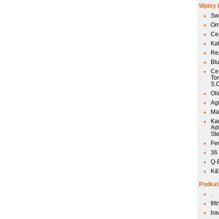
Wpisy 
Sw
Om
Ce
Ka
Res
Bl
Ce
To
S.
Ol
Agr
Mai
Ka
Ad
St
Fen
36
Q-
K&W
Podkat
.
fil
ba