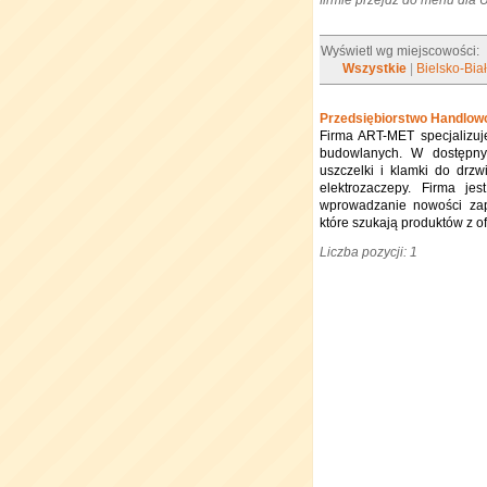
firmie przejdź do menu dla
Wyświetl wg miejscowości:
Wszystkie
|
Bielsko-Bia
Przedsiębiorstwo Handlo
Firma ART-MET specjalizuj
budowlanych. W dostępny
uszczelki i klamki do drz
elektrozaczepy. Firma je
wprowadzanie nowości zap
które szukają produktów z of
Liczba pozycji: 1