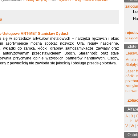
 Użytkowników i
dodaj swój wpis
lub
wybierz z listy swoich wpisów
.
zaloguj
Lo
Ha
ła
rejestr
wo-Usługowe ART-MET Stanisław Dyduch
przypo
e się w sprzedaży artykułów metalowych – narzędzi ręcznych i okuć
m asortymencie można spotkać nożyczki Olfa, regały naścienne,
Złote
wi, wkładki do zamka, kłódki, drabiny, samozamykacze, zawiasy oraz
st autoryzowanym przedstawicielem Bosch. Staranność oraz stałe
EeasyC
ewnia przychylne opinie wszystkich partnerów handlowych. Osoby,
Meble 
erty z pewnością nie zawiodą się jakością i obsługą przedsiębiorstwa.
Stolpłyt
Laser f
Łódź u
przeba
zamyka
na twar
Zobac
Alfab
A
|
B
|
L
|
Ł
|
V
|
W
|
Ostat