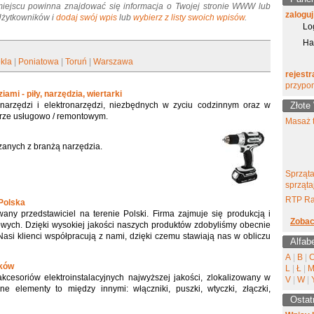
miejscu powinna znajdować się informacja o Twojej stronie WWW lub
zaloguj
 Użytkowników i
dodaj swój wpis
lub
wybierz z listy swoich wpisów
.
Lo
Ha
kla
|
Poniatowa
|
Toruń
|
Warszawa
rejestr
przypo
ami - piły, narzędzia, wiertarki
arzędzi i elektronarzędzi, niezbędnych w zyciu codzinnym oraz w
Złote
erze usługowo / remontowym.
Masaż t
zanych z branżą narzędzia.
Sprząta
sprząta
RTP Ra
 Polska
any przedstawiciel na terenie Polski. Firma zajmuje się produkcją i
Zobac
wych. Dzięki wysokiej jakości naszych produktów zdobyliśmy obecnie
asi klienci współpracują z nami, dzięki czemu stawiają nas w obliczu
Alfab
A
|
B
|
ików
L
|
Ł
|
akcesoriów elektroinstalacyjnych najwyższej jakości, zlokalizowany w
V
|
W
|
ne elementy to między innymi: włączniki, puszki, wtyczki, złączki,
Ostat