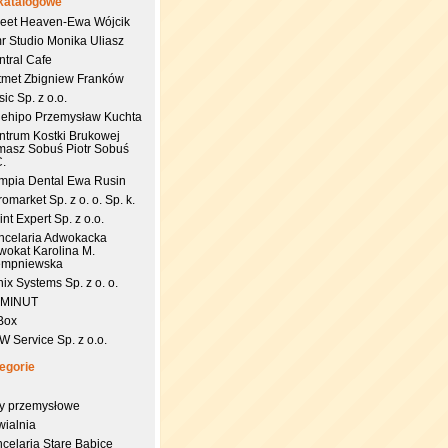
katalogowe
eet Heaven-Ewa Wójcik
r Studio Monika Uliasz
ntral Cafe
tmet Zbigniew Franków
ic Sp. z o.o.
uehipo Przemysław Kuchta
ntrum Kostki Brukowej
masz Sobuś Piotr Sobuś
C.
impia Dental Ewa Rusin
omarket Sp. z o. o. Sp. k.
nt Expert Sp. z o.o.
ncelaria Adwokacka
wokat Karolina M.
empniewska
ix Systems Sp. z o. o.
 MINUT
Box
 Service Sp. z o.o.
egorie
try przemysłowe
wialnia
celaria Stare Babice