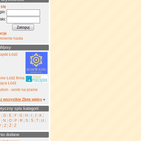
 się
gin:
sło:
acja
mnienie hasła
 Wpisy
ajski Łódź
nie Łódź firma
jąca Łódź
dom - worki na pranie
z wszystkie Złote wpisy
»
etyczny spis kategorii
C
|
D
|
E
|
F
|
G
|
H
|
I
|
J
|
K
|
M
|
N
|
O
|
P
|
R
|
S
|
Ś
|
T
|
U
|
Y
|
Z
|
Ź
|
Ż
nio dodane