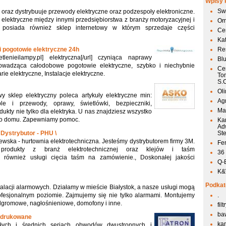
Wpisy 
Sw
 oraz dystrybuuje przewody elektryczne oraz podzespoły elektroniczne.
elektryczne między innymi przedsiębiorstwa z branży motoryzacyjnej i
Om
a posiada również sklep internetowy w którym sprzedaje części
Ce
Ka
i pogotowie elektryczne 24h
Res
wietlenieilampy.pl] elektryczna[/url] czyniąca naprawy
Bl
 prowadząca całodobowe pogotowie elektryczne, szybko i niechybnie
Ce
e elektryczne, Instalacje elektryczne.
To
S.
Ol
wy sklep elektryczny poleca artykuły elektryczne min:
Agr
e i przewody, oprawy, świetlówki, bezpieczniki,
Mai
odukty nie tylko dla elektryka. U nas znajdziesz wszystko
ego domu. Zapewniamy pomoc.
Ka
Ad
Dystrybutor - PHU \
St
ska - hurtownia elektrotechniczna. Jesteśmy dystrybutorem firmy 3M.
Fen
rodukty z branż elektrotechnicznej oraz klejów i taśm
36
 również usługi cięcia taśm na zamówienie., Doskonałej jakości
Q-
K&W
Podkat
stalacji alarmowych. Działamy w mieście Białystok, a nasze usługi mogą
fesjonalnym poziomie. Zajmujemy się nie tylko alarmami. Montujemy
.
odgromowe, nagłośnieniowe, domofony i inne.
fil
ba
y drukowane
kan
łych i średnich seriach obwodów dwustronnych i