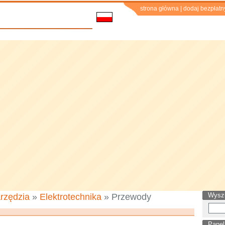
strona główna
|
dodaj bezpłatn
Wysz
rzędzia
»
Elektrotechnika
» Przewody
Panel