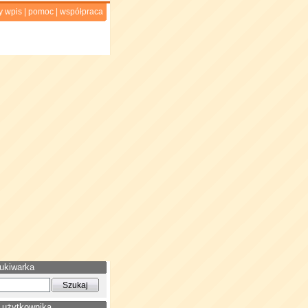
y wpis
|
pomoc
|
współpraca
ukiwarka
 użytkownika