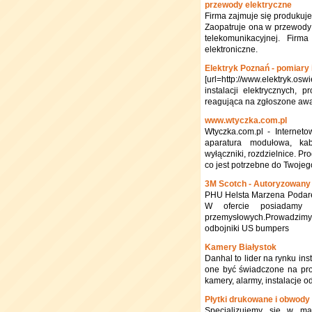
przewody elektryczne
Firma zajmuje się produkuje
Zaopatruje ona w przewody 
telekomunikacyjnej. Firm
elektroniczne.
Elektryk Poznań - pomiary 
[url=http://www.elektryk.os
instalacji elektrycznych,
reagująca na zgłoszone awari
www.wtyczka.com.pl
Wtyczka.com.pl - Interneto
aparatura modułowa, kabl
wyłączniki, rozdzielnice. Pr
co jest potrzebne do Twoj
3M Scotch - Autoryzowany 
PHU Helsta Marzena Podarew
W ofercie posiadamy p
przemysłowych.Prowadzimy
odbojniki US bumpers
Kamery Białystok
Danhal to lider na rynku in
one być świadczone na pro
kamery, alarmy, instalacje 
Płytki drukowane i obwod
Specjalizujemy się w ma