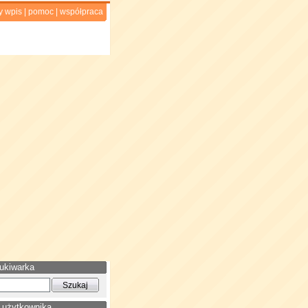
y wpis
|
pomoc
|
współpraca
ukiwarka
 użytkownika