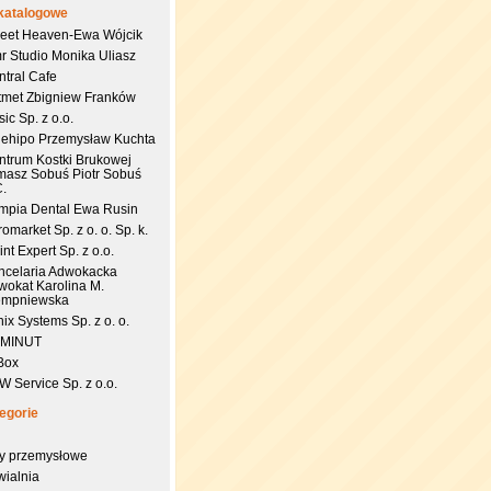
katalogowe
eet Heaven-Ewa Wójcik
r Studio Monika Uliasz
ntral Cafe
tmet Zbigniew Franków
ic Sp. z o.o.
uehipo Przemysław Kuchta
ntrum Kostki Brukowej
masz Sobuś Piotr Sobuś
C.
impia Dental Ewa Rusin
omarket Sp. z o. o. Sp. k.
nt Expert Sp. z o.o.
ncelaria Adwokacka
wokat Karolina M.
empniewska
ix Systems Sp. z o. o.
 MINUT
Box
 Service Sp. z o.o.
egorie
try przemysłowe
wialnia