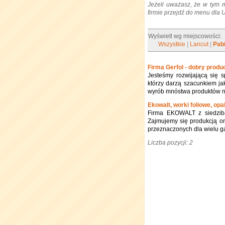
Jeżeli uważasz, że w tym 
firmie przejdź do menu dla
Wyświetl wg miejscowości:
Wszystkie
|
Lancut
|
Pab
Firma Gerfol - dobry prod
Jesteśmy rozwijającą się s
którzy darzą szacunkiem ja
wyrób mnóstwa produktów np:
Ekowalt, worki foliowe, op
Firma EKOWALT z siedzib
Zajmujemy się produkcją 
przeznaczonych dla wielu g
Liczba pozycji: 2