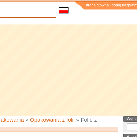
strona główna
|
dodaj bezpłatn
Wysz
akowania
»
Opakowania z folii
» Folie z
Panel