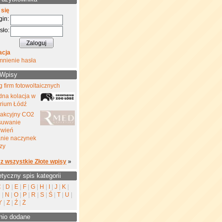
 się
gin:
sło:
acja
mnienie hasła
 Wpisy
 firm fotowoltaicznych
na kolacja w
rium Łódź
rakcyjny CO2
suwanie
rwień
nie naczynek
zy
z wszystkie Złote wpisy
»
etyczny spis kategorii
C
|
D
|
E
|
F
|
G
|
H
|
I
|
J
|
K
|
M
|
N
|
O
|
P
|
R
|
S
|
Ś
|
T
|
U
|
Y
|
Z
|
Ź
|
Ż
nio dodane