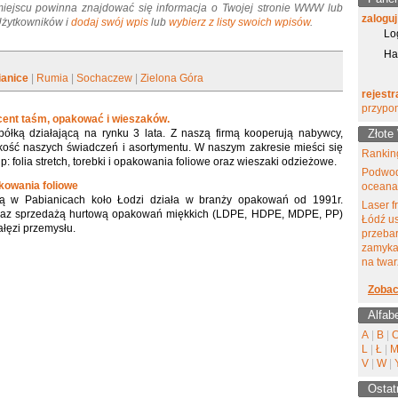
miejscu powinna znajdować się informacja o Twojej stronie WWW lub
zaloguj
 Użytkowników i
dodaj swój wpis
lub
wybierz z listy swoich wpisów
.
Lo
Ha
ianice
|
Rumia
|
Sochaczew
|
Zielona Góra
rejestr
przypo
ucent taśm, opakować i wieszaków.
półką działającą na rynku 3 lata. Z naszą firmą kooperują nabywcy,
Złote
kość naszych świadczeń i asortymentu. W naszym zakresie mieści się
Ranking
 folia stretch, torebki i opakowania foliowe oraz wieszaki odzieżowe.
Podwod
akowania foliowe
oceana
ą w Pabianicach koło Łodzi działa w branży opakowań od 1991r.
Laser f
oraz sprzedażą hurtową opakowań miękkich (LDPE, HDPE, MDPE, PP)
Łódź u
ałęzi przemysłu.
przeba
zamyka
na twar
Zobac
Alfab
A
|
B
|
L
|
Ł
|
V
|
W
|
Ostat