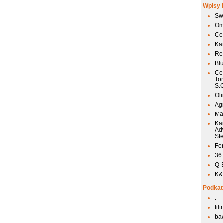
Wpisy 
Sw
Om
Ce
Ka
Res
Bl
Ce
To
S.
Ol
Agr
Mai
Ka
Ad
St
Fen
36
Q-
K&W
Podkat
.
fil
ba