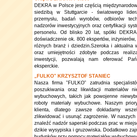
DEKRA w Polsce jest częścią międzynarod
siedzibą w Stuttgarcie - światowego lide
przemysłu, badań wyrobów, odbiorów tech
nadzorów inwestycyjnych oraz certyfikacji sy
personelu. Od blisko 20 lat, spółki DEKRA
doświadczenie ok. 800 ekspertów, inżynierów
różnych branż i dziedzin.Szeroka i aktualn
oraz umiejętności zdobyte podczas realiza
inwestycji, pozwalają nam oferować Pa
eksperckie.
„FULKO” KRZYSZTOF STANIEC
Nasza firma "FULKO" zatrudnia specjalist
poszukiwania oraz likwidacji materiałów ni
wybuchowych, takich jak powojenne niewy
roboty materiały wybuchowe. Naszym priory
klienta, dlatego zawsze dokładamy wsze
zlikwidować i usunąć zagrożenie. W naszyc
znaleźć nadzór saperski podczas prac w miejs
dzikie wysypiska i gruzowiska. Dodatkowo za
budynków przy pomocy materiałów wybuchowyc