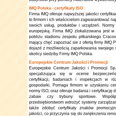
IMQ Polska - certyfikaty ISO
Firma IMQ oferuje najwyższej jakości certyfik
to firmom i ich właścicielom zagwarantować na
swoich usług, produktów i urządzeń. Normy 
europejską. Firma IMQ zlokalizowana jest 
pobliżu stadionu zespołu piłkarskiego Cracov
mający chęć zapoznać sie z ofertą firmy IMQ 
dojazd z możliwością zaparkowania swojego
okolicy siedziby Firmy IMQ Polska.
Europejskie Centrum Jakości i Promocji
Europejskie Centrum Jakości i Promocji Sp.
specjalizująca się w ocenie bezpieczeńs
certyfikacji, badaniach i inspekcjach w ró
gospodarki. Pomaga firmom w uzyskaniu certy
normy ISO, oraz oferuje badania i certyfikację 
zabaw czy trybuny sportowe. Współ
przedsiębiorstwom wdrożyć systemy zarządza
także zdobyć certyfikaty znaków promocy
jakości, co przyczynia się do zwiększenia reno