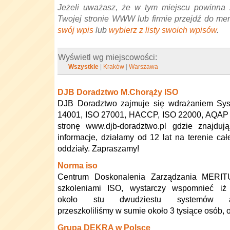
Jeżeli uważasz, że w tym miejscu powinna 
Twojej stronie WWW lub firmie przejdź do me
swój wpis
lub
wybierz z listy swoich wpisów
.
Wyświetl wg miejscowości:
Wszystkie
|
Kraków
|
Warszawa
DJB Doradztwo M.Chorąży ISO
DJB Doradztwo zajmuje się wdrażaniem Sy
14001, ISO 27001, HACCP, ISO 22000, AQAP 
stronę www.djb-doradztwo.pl gdzie znajduj
informacje, działamy od 12 lat na terenie ca
oddziały. Zapraszamy!
Norma iso
Centrum Doskonalenia Zarządzania MERIT
szkoleniami ISO, wystarczy wspomnieć iż 
około stu dwudziestu systemów adm
przeszkoliliśmy w sumie około 3 tysiące osób,
Grupa DEKRA w Polsce