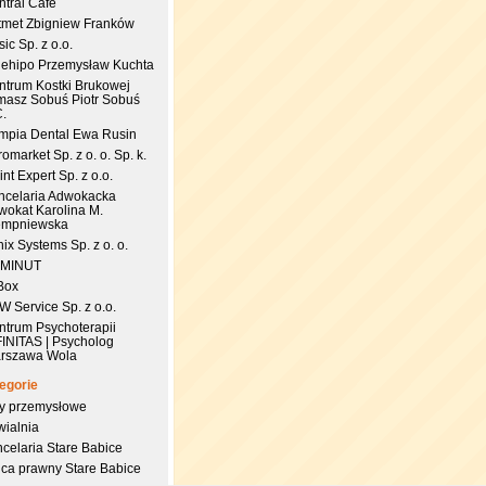
ntral Cafe
tmet Zbigniew Franków
ic Sp. z o.o.
uehipo Przemysław Kuchta
ntrum Kostki Brukowej
masz Sobuś Piotr Sobuś
C.
impia Dental Ewa Rusin
omarket Sp. z o. o. Sp. k.
nt Expert Sp. z o.o.
ncelaria Adwokacka
wokat Karolina M.
empniewska
ix Systems Sp. z o. o.
 MINUT
Box
 Service Sp. z o.o.
ntrum Psychoterapii
FINITAS | Psycholog
rszawa Wola
egorie
try przemysłowe
wialnia
celaria Stare Babice
dca prawny Stare Babice