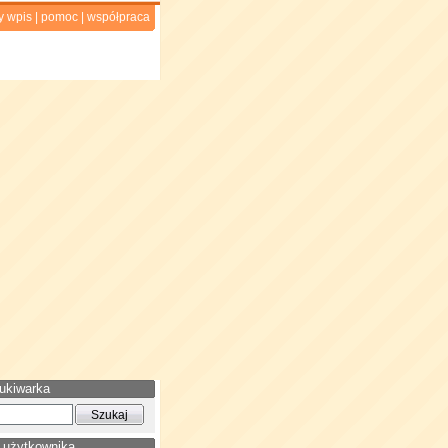
y wpis
|
pomoc
|
współpraca
ukiwarka
 użytkownika