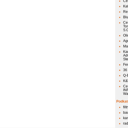
Ce
Ka
Res
Bl
Ce
To
S.
Ol
Agr
Mai
Ka
Ad
St
Fen
36
Q-
K&W
Ce
IN
Wa
Podkat
fil
ba
kan
ra