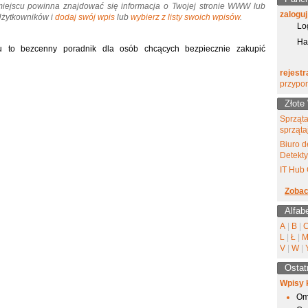
miejscu powinna znajdować się informacja o Twojej stronie WWW lub
zaloguj
 Użytkowników i
dodaj swój wpis
lub
wybierz z listy swoich wpisów
.
Lo
Ha
to bezcenny poradnik dla osób chcących bezpiecznie zakupić
rejestr
przypo
Złote
Sprząta
sprząta
Biuro d
Detekt
IT Hub 
Zobac
Alfab
A
|
B
|
L
|
Ł
|
V
|
W
|
Ostat
Wpisy 
Om