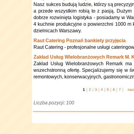
Nasz sukces budują ludzie, którzy są precyzyjn
a przede wszystkim robią to z pasją. Dużym a
dobrze rozwinięta logistyka - posiadamy w Wars
4 kuchnie produkcyjne o powierzchni 1000 m 
dzielnicach Warszawy.
Raut Catering Poznań bankiety przyjęcia
Raut Catering - profesjonalne usługi catering
Zakład Usług Wielobranżowych Remark M. K
Zakład Usług Wielobranżowych Remark ma 
wszechstronną ofertę. Specjalizujemy się w ś
remontowych, konserwacyjnych, gastronomiczn
1
|
2
|
3
|
4
|
5
|
6
|
7
|
nas
Liczba pozycji: 100