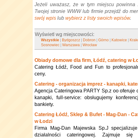
Jeżeli uważasz, że w tym miejscu powinna 
Twojej stronie WWW lub firmie przejdź do me
swój wpis
lub
wybierz z listy swoich wpisów
.
Wyświetl wg miejscowości:
Wszystkie
|
Bydgoszcz
|
Dobron
|
Górno
|
Katowice
|
Kra
Sosnowiec
|
Warszawa
|
Wrocław
Obiady domowe dla firm, Łódź, catering w Ł
Catering Łódź, Food and Fun to profesjonal
ceny.
Catering - organizacja imprez - kanapki, kat
Agencja Cateringowa PARTY Sp.z oo oferuje ca
kanapki, full-service: obsługujemy konferenc
bankiety.
Catering Łódź, Sklep & Bufet - Mag-Dan - Ca
w Łodzi
Firma Mag-Dan Majewska Sp.J specjalizuje
działalności cateringowej. Zajmuje się