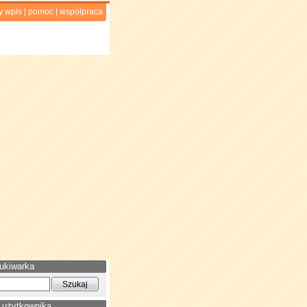
y wpis
|
pomoc
|
współpraca
ukiwarka
 użytkownika