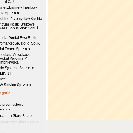
ntral Cafe
tmet Zbigniew Franków
ic Sp. z o.o.
uehipo Przemysław Kuchta
ntrum Kostki Brukowej
masz Sobuś Piotr Sobuś
C.
impia Dental Ewa Rusin
omarket Sp. z o. o. Sp. k.
nt Expert Sp. z o.o.
ncelaria Adwokacka
wokat Karolina M.
empniewska
ix Systems Sp. z o. o.
 MINUT
Box
 Service Sp. z o.o.
egorie
try przemysłowe
wialnia
celaria Stare Babice
dca prawny Stare Babice
esel