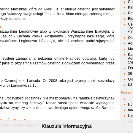
Ce
Ka
tering Mazurkas, która od wielu już lat oferuje catering jest natomiast
Res
ego świadczy swoje usługi. Jest to firma, która oferując catering oferuje
yższym poziomie.
Bl
Ce
a
To
szawskim Legionowie albo w okolicach Warszawskiej Białołęki, to
S.
Łasuch - Kuchnia Polska. Posiadamy 3 przystępne lokalizacje, które
Ol
eszkańcom Legionowa i Białołęki, ale też osobom podróżującym po
Agr
.
Mai
Ka
 system zamawiania jedzenia online!!Płatność gotówką, kartą lub
Ad
St
ź jakie to przyjemne i zamów catering z dowozem do wybranego przez
Fen
36
Q-
 Czarnej koło Łańcuta. Od 2008 roku jest czynny punkt sprzedaży
K&W
y ulicy Langiewicza 15.
Podkat
na uroczystości rodzinne? Nie masz pomysłu na randkę z dziewczyną?
.
łu na catering firmowy? Nasze sushi spełni wszelkie wymagania
fil
, dziewczyny czy chłopaka a nawet twojego upierdliwego szefa. Świetne
ba
kan
, Tarnów, Nowy Sącz
ra
ddziały w trzech miastach, menu online w jednym miejscu!
Klauzula informacyjna
.
Di