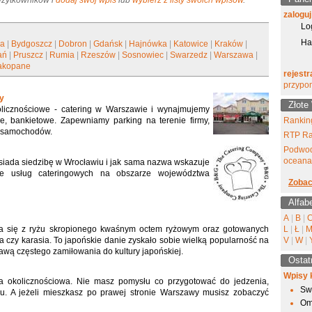
 Użytkowników i
dodaj swój wpis
lub
wybierz z listy swoich wpisów
.
zaloguj
Lo
Ha
ła
|
Bydgoszcz
|
Dobron
|
Gdańsk
|
Hajnówka
|
Katowice
|
Kraków
|
ań
|
Pruszcz
|
Rumia
|
Rzeszów
|
Sosnowiec
|
Swarzedz
|
Warszawa
|
akopane
rejestr
przypo
y
Złote
olicznościowe - catering w Warszawie i wynajmujemy
e, bankietowe. Zapewniamy parking na terenie firmy,
Ranking
5 samochodów.
RTP Ra
Podwod
oceana
siada siedzibę w Wrocławiu i jak sama nazwa wskazuje
nie usług cateringowych na obszarze województwa
Zobac
Alfab
A
|
B
|
ca się z ryżu skropionego kwaśnym octem ryżowym oraz gotowanych
L
|
Ł
|
ia czy karasia. To japońskie danie zyskało sobie wielką popularność na
V
|
W
|
awą częstego zamiłowania do kultury japońskiej.
Ostat
Wpisy 
a okolicznościowa. Nie masz pomysłu co przygotować do jedzenia,
Sw
ngu. A jeżeli mieszkasz po prawej stronie Warszawy musisz zobaczyć
Om