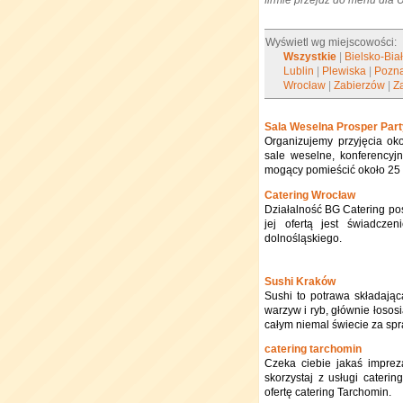
firmie przejdź do menu dla
Wyświetl wg miejscowości:
Wszystkie
|
Bielsko-Bia
Lublin
|
Plewiska
|
Pozn
Wrocław
|
Zabierzów
|
Z
Sala Weselna Prosper Part
Organizujemy przyjęcia ok
sale weselne, konferencyjn
mogący pomieścić około 2
Catering Wrocław
Działalność BG Catering po
jej ofertą jest świadcze
dolnośląskiego.
Sushi Kraków
Sushi to potrawa składają
warzyw i ryb, głównie łosos
całym niemal świecie za spr
catering tarchomin
Czeka ciebie jakaś imprez
skorzystaj z usługi cateri
ofertę catering Tarchomin.