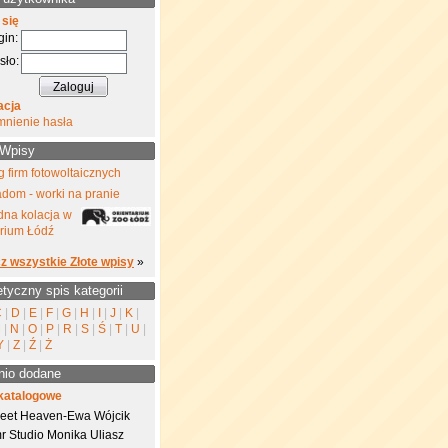
 się
gin:
sło:
acja
mnienie hasła
 Wpisy
 firm fotowoltaicznych
dom - worki na pranie
na kolacja w
rium Łódź
z wszystkie Złote wpisy
»
etyczny spis kategorii
C
|
D
|
E
|
F
|
G
|
H
|
I
|
J
|
K
|
M
|
N
|
O
|
P
|
R
|
S
|
Ś
|
T
|
U
|
Y
|
Z
|
Ź
|
Ż
nio dodane
katalogowe
eet Heaven-Ewa Wójcik
r Studio Monika Uliasz