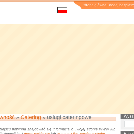
strona główna
|
dodaj bezpłatn
Wysz
wność
»
Catering
» usługi cateringowe
miejscu powinna znajdować się informacja o Twojej stronie WWW lub
Panel