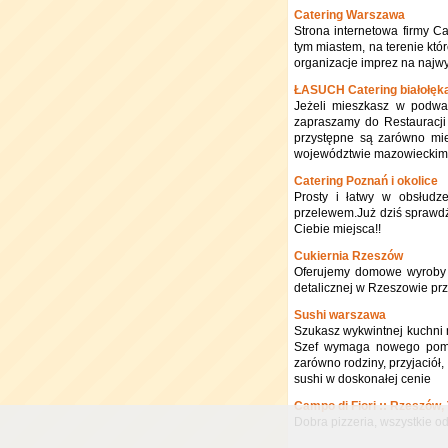
Catering Warszawa
Strona internetowa firmy Ca
tym miastem, na terenie któr
organizacje imprez na najw
ŁASUCH Catering białołęk
Jeżeli mieszkasz w podwar
zapraszamy do Restauracji 
przystępne są zarówno mi
województwie mazowieckim
Catering Poznań i okolice
Prosty i łatwy w obsłudze
przelewem.Już dziś sprawd
Ciebie miejsca!!
Cukiernia Rzeszów
Oferujemy domowe wyroby z
detalicznej w Rzeszowie prz
Sushi warszawa
Szukasz wykwintnej kuchni 
Szef wymaga nowego pomys
zarówno rodziny, przyjaciół
sushi w doskonałej cenie
Campo di Fiori :: Rzeszów
Dobra pizzeria, wszystkie o