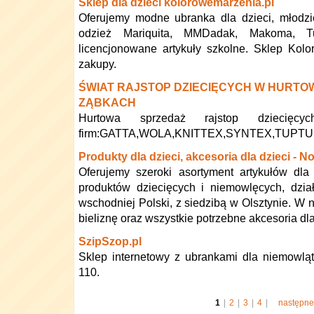
Sklep dla dzieci kolorowemarzenia.pl
Oferujemy modne ubranka dla dzieci, młodzi
odzież Mariquita, MMDadak, Makoma, Tu
licencjonowane artykuły szkolne. Sklep Kol
zakupy.
ŚWIAT RAJSTOP DZIECIĘCYCH W HURTO
ZĄBKACH
Hurtowa sprzedaż rajstop dziecięcy
firm:GATTA,WOLA,KNITTEX,SYNTEX,TUPTUSIE
Produkty dla dzieci, akcesoria dla dzieci - N
Oferujemy szeroki asortyment artykułów dla
produktów dziecięcych i niemowlęcych, dzia
wschodniej Polski, z siedzibą w Olsztynie. W 
bieliznę oraz wszystkie potrzebne akcesoria dl
SzipSzop.pl
Sklep internetowy z ubrankami dla niemowląt
110.
1
|
2
|
3
|
4
|
następne