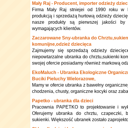
Mały Raj - Producent, importer odzieży dziec
Firma Mały Raj stniejei od 1990 roku w 
produkcją i sprzedażą hurtową odzieży dziecię
nasze produkty są pierwszej jakości by 
wymagających klientów.
Zaczarowane Sny-ubranka do Chrztu,sukien
komunijne,odzież dziecięca
Zajmujemy się sprzedażą odzieży dziecięce
niepowtarzalne ubranka do chrztu,sukienki ko
swojej ofercie posiadamy również markową odzi
EkoMaluch - Ubranka Ekologiczne Organiczn
Buciki Pieluchy Wielorazowe,
Mamy w ofercie ubranka z bawełny organicznej,
chodzenia, chusty, organiczne kocyki oraz zab
Papetko - ubranka dla dzieci
Pracownia PAPETKO to projektowanie i wyko
Oferujemy ubranka do chrztu, czapeczki, bu
sukienki. Większość ubranek zostało zaprojekto