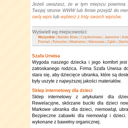
Jeżeli uważasz, że w tym miejscu powinna 
Twojej stronie WWW lub firmie przejdź do me
swój wpis
lub
wybierz z listy swoich wpisów
.
Wyświetl wg miejscowości:
Wszystkie
|
Bielsko-Biała
|
Częstochowa
|
Jaworzno
|
Kat
Poznań
|
Rzeszów
|
Wadowice
|
Warszawa
|
Ząbki
|
Zduńs
Szafa Urwisa
Wygoda naszego dziecka i jego komfort jest
zatroskanego rodzica. Firma Szafa Urwisa d
stara się, aby dziecięce ubranka, które są dos
były uszyte z najwyższej jakości materiałów.
Sklep internetowy dla dzieci
Sklep internetowy z artykułami dla dzie
Rewelacyjne, skórzane buciki dla dzieci no
Markowe ubranka dla dzieci, niemowląt, ubr
Bezpieczne zabawki dla niemowląt i dzieci.
wykonane z bawełny organicznej.