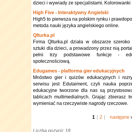
dzieci i wywiady ze specjalistami. Kolorowanki 
High Five - Interaktywny Angielski
High5 to pierwsza na polskim rynku i prawdop
metoda nauki języka angielskiego online.
Qlturka.pl
Firma Qlturka.pl działa w obszarze szeroko p
sztuki dla dzieci, a prowadzony przez nią portal 
pełni trzy podstawowe funkcje - eduk
społecznościową.
Edugames - platforma gier edukacyjnych
Mnóstwo gier i quizów edukacyjnych i rozry
serwisu jest Edutaiment, czyli nauka popr
edukacyjne tworzone dla nas są przystosow
tablicach multimedialnych. Grając zbierasz t
wymieniać na rzeczywiste nagrody rzeczowe.
1
|
2
|
następne
Liczba pozycji: 18