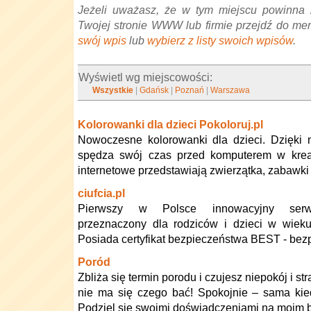
Jeżeli uważasz, że w tym miejscu powinna 
Twojej stronie WWW lub firmie przejdź do me
swój wpis
lub
wybierz z listy swoich wpisów
.
Wyświetl wg miejscowości:
Wszystkie
|
Gdańsk
|
Poznań
|
Warszawa
Kolorowanki dla dzieci Pokoloruj.pl
Nowoczesne kolorowanki dla dzieci. Dzięki
spędza swój czas przed komputerem w krea
internetowe przedstawiają zwierzątka, zabawki 
ciufcia.pl
Pierwszy w Polsce innowacyjny serw
przeznaczony dla rodziców i dzieci w wieku
Posiada certyfikat bezpieczeństwa BEST - bezpi
Poród
Zbliża się termin porodu i czujesz niepokój i st
nie ma się czego bać! Spokojnie – sama kie
Podziel się swoimi doświadczeniami na moim b